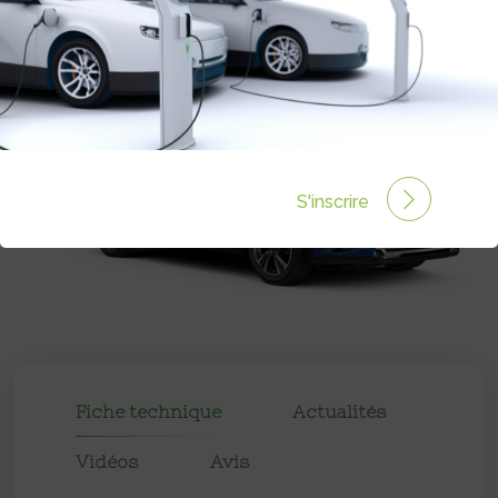
Prix :
49 990€
S'inscrire
Fiche technique
Actualités
Vidéos
Avis