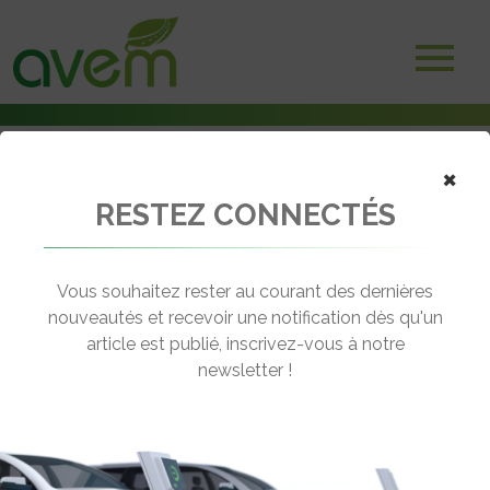
×
RESTEZ CONNECTÉS
Accueil
Véhicules
Voitures électriques à batterie
Lexus UX 300e
Vous souhaitez rester au courant des dernières
nouveautés et recevoir une notification dès qu'un
LEXUS UX 300E
article est publié, inscrivez-vous à notre
[wppr_avg_rating id="45299"]
newsletter !
Motorisation :
100% électrique
Autonomie :
306 km