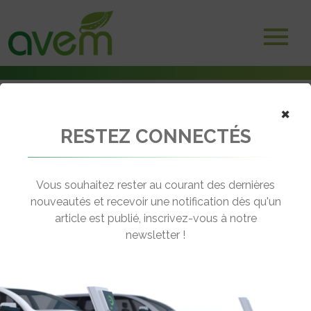
×
RESTEZ CONNECTÉS
Accueil
Véhicules
Utilitaires
JIAYUAN Nouvelle Golfette
Vous souhaitez rester au courant des dernières
nouveautés et recevoir une notification dès qu'un
JIAYUAN NOUVELLE GOLFETTE
article est publié, inscrivez-vous à notre
[wppr_avg_rating id="21536"]
newsletter !
Autonomie :
km
Prix :
€