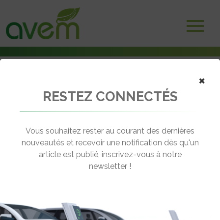
×
RESTEZ CONNECTÉS
Accueil
Véhicules
Utilitaires
JIAYUAN City Cargo
Vous souhaitez rester au courant des dernières
nouveautés et recevoir une notification dès qu'un
JIAYUAN CITY CARGO
article est publié, inscrivez-vous à notre
[wppr_avg_rating id="41335"]
newsletter !
Autonomie :
150 km
Prix :
10390€