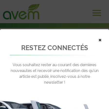
×
RESTEZ CONNECTÉS
Accueil
Véhicules
Utilitaires
JIAYUAN City Cargo
Vous souhaitez rester au courant des dernières
nouveautés et recevoir une notification dès qu'un
JIAYUAN CITY CARGO
article est publié, inscrivez-vous à notre
[wppr_avg_rating id="21531"]
newsletter !
Autonomie :
110 km
Prix :
à partir de 31 250€