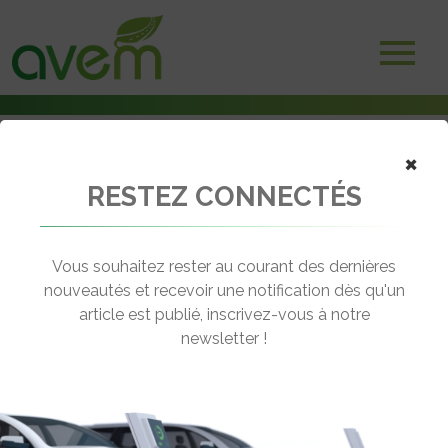
×
RESTEZ CONNECTÉS
Accueil
Véhicules
Utilitaires
JIAYUAN City Cargo
Vous souhaitez rester au courant des dernières
nouveautés et recevoir une notification dès qu'un
JIAYUAN CITY CARGO
article est publié, inscrivez-vous à notre
[wppr_avg_rating id="41336"]
newsletter !
Autonomie :
150 km
Prix :
11990€