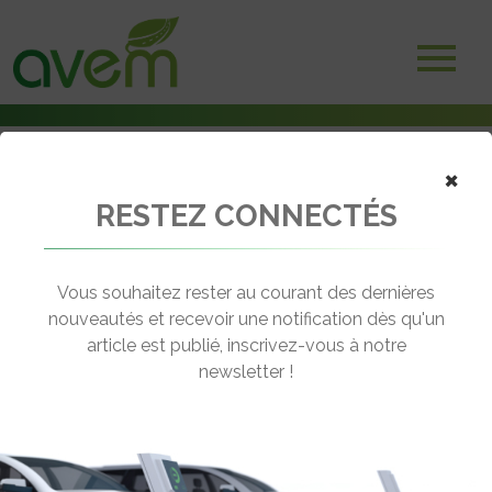
×
RESTEZ CONNECTÉS
Accueil
Véhicules
Voitures électriques
Jeep Compass 4xe
Vous souhaitez rester au courant des dernières
nouveautés et recevoir une notification dès qu'un
JEEP COMPASS 4XE
article est publié, inscrivez-vous à notre
[wppr_avg_rating id="41459"]
newsletter !
Motorisation :
Hybride rechargeable
Autonomie :
50 km