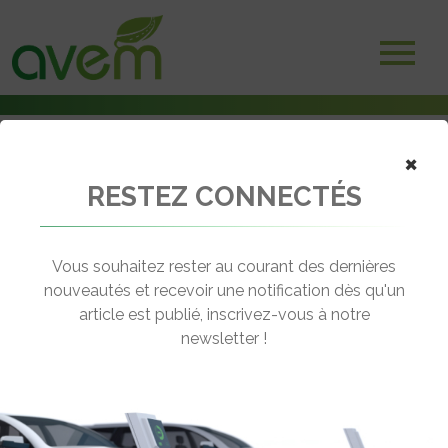
×
RESTEZ CONNECTÉS
Accueil
Véhicules
Voitures électriques
Delec Chok A2
Vous souhaitez rester au courant des dernières
nouveautés et recevoir une notification dès qu'un
DELEC CHOK A2
article est publié, inscrivez-vous à notre
[wppr_avg_rating id="41311"]
newsletter !
Autonomie :
60 km
Prix :
9289€