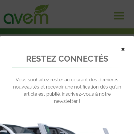
×
RESTEZ CONNECTÉS
Accueil
Véhicules
Voitures électriques
Citroën E-Berlingo Multispace
Vous souhaitez rester au courant des dernières
nouveautés et recevoir une notification dès qu'un
CITROËN E-BERLINGO
article est publié, inscrivez-vous à notre
MULTISPACE
newsletter !
[wppr_avg_rating id="41326"]
Motorisation :
Electrique