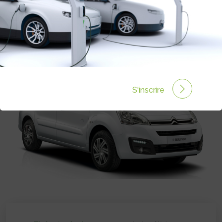
Autonomie :
170 km
Prix :
30100€
S'inscrire