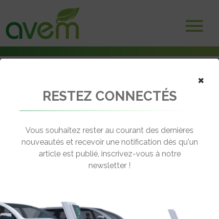
×
RESTEZ CONNECTÉS
Accueil
Véhicules
Voitures électriques
BMW X5 xDrive45e
Vous souhaitez rester au courant des dernières
nouveautés et recevoir une notification dès qu'un
BMW X5 XDRIVE45E
article est publié, inscrivez-vous à notre
[wppr_avg_rating id="41395"]
newsletter !
Autonomie :
km
Prix :
€