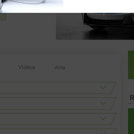
Vidéos
Avis
R