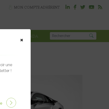
MON COMPTE ADHÉRENT
PLOI
AGENDA
×
oir une
etter !
ire