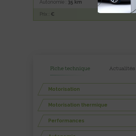
Autonomie :
35 km
Prix :
€
Fiche technique
Actualités
Motorisation
Motorisation thermique
Performances