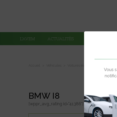
L’AVEM
ACTUALITÉS
ADHÉRENTS
Accueil
Véhicules
Voitures électriques
BMW i8
Vous s
notifi
BMW I8
[wppr_avg_rating id="41386"]