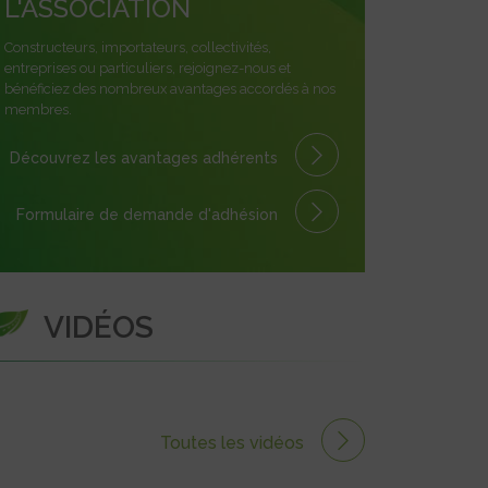
L'ASSOCIATION
Constructeurs, importateurs, collectivités,
entreprises ou particuliers, rejoignez-nous et
bénéficiez des nombreux avantages accordés à nos
membres.
Découvrez les avantages
adhérents
Formulaire
de demande
d'adhésion
VIDÉOS
Toutes les vidéos