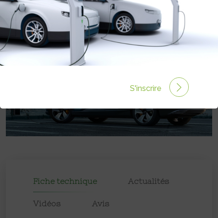
Prix :
71900€
S'inscrire
Fiche technique
Actualités
Vidéos
Avis