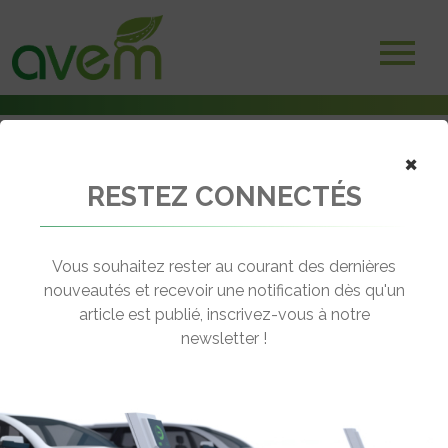
×
RESTEZ CONNECTÉS
Accueil
Véhicules
Voitures électriques
Audi e-tron 50 quattro
Vous souhaitez rester au courant des dernières
nouveautés et recevoir une notification dès qu'un
AUDI E-TRON 50 QUATTRO
article est publié, inscrivez-vous à notre
[wppr_avg_rating id="41306"]
newsletter !
Motorisation :
Electrique
Autonomie :
339 km