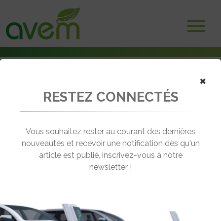
×
RESTEZ CONNECTÉS
Accueil
Véhicules
Utilitaires
Addax MT15
Vous souhaitez rester au courant des dernières
nouveautés et recevoir une notification dès qu'un
ADDAX MT15
article est publié, inscrivez-vous à notre
[wppr_avg_rating id="21514"]
newsletter !
Autonomie :
110 km
Prix :
à partir de 31 250€