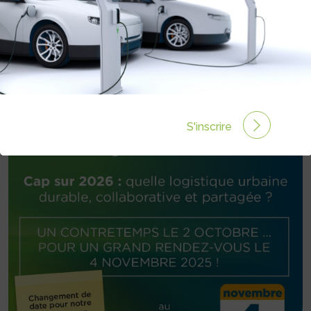
INFOS
s.desroques@logistic-low-carbon.fr
S'inscrire