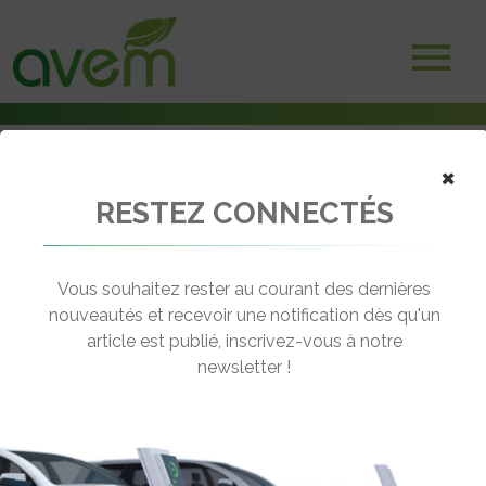
×
Accueil
RESTEZ CONNECTÉS
Agenda
Rencontre nationale – Programme InTerLUD+
← Revenir à l'agenda
Vous souhaitez rester au courant des dernières
nouveautés et recevoir une notification dès qu'un
article est publié, inscrivez-vous à notre
RENCONTRE NATIONALE –
newsletter !
PROGRAMME INTERLUD+