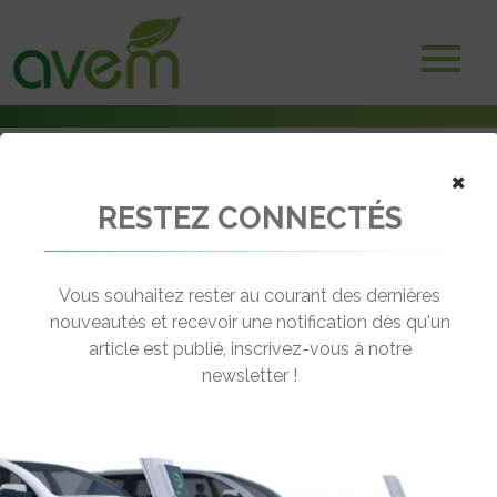
×
Accueil
RESTEZ CONNECTÉS
Agenda
4ème Salon des Véhicules Intermédiaires
← Revenir à l'agenda
Vous souhaitez rester au courant des dernières
nouveautés et recevoir une notification dès qu'un
article est publié, inscrivez-vous à notre
4ÈME SALON DES VÉHICULES
newsletter !
INTERMÉDIAIRES