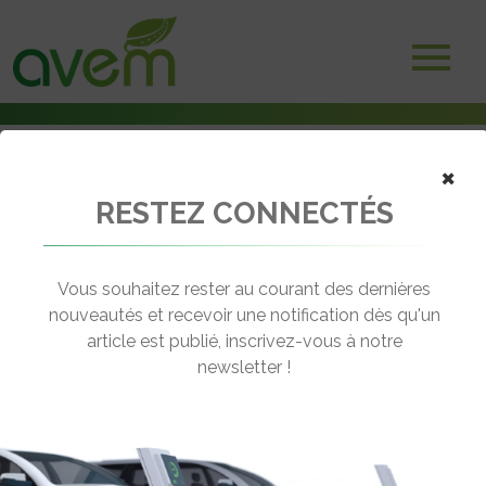
×
Accueil
RESTEZ CONNECTÉS
Agenda
Matinée de l’Avere Aura : Quels sont les apports de l’IA dans la filière
de la mobilité électrique ?
Vous souhaitez rester au courant des dernières
← Revenir à l'agenda
nouveautés et recevoir une notification dès qu'un
article est publié, inscrivez-vous à notre
newsletter !
MATINÉE DE L’AVERE AURA :
QUELS SONT LES APPORTS DE L’IA
DANS LA FILIÈRE DE LA MOBILITÉ
ÉLECTRIQUE ?