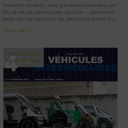
transports durables, quels que soient ses revenus, son
lieu de vie, son genre ou ses capacités — que l’on soit
jeune, âgé, ou même issu des générations à venir. À […]
Lire la suite
DU 21 SEP 2026
AU 22 SEP 2026