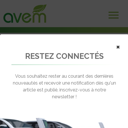
×
Accueil
RESTEZ CONNECTÉS
Agenda
Assises Azuréennes des Transitions Énergie et Eau
← Revenir à l'agenda
Vous souhaitez rester au courant des dernières
nouveautés et recevoir une notification dès qu'un
article est publié, inscrivez-vous à notre
ASSISES AZURÉENNES DES
newsletter !
TRANSITIONS ÉNERGIE ET EAU