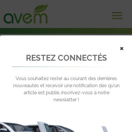
×
Accueil
RESTEZ CONNECTÉS
Agenda
Webinaire ADEME | IRVE Soutien au déploiement de stations de
recharge pour les véhicules électriques
Vous souhaitez rester au courant des dernières
← Revenir à l'agenda
nouveautés et recevoir une notification dès qu'un
article est publié, inscrivez-vous à notre
newsletter !
WEBINAIRE ADEME | IRVE
SOUTIEN AU DÉPLOIEMENT DE
STATIONS DE RECHARGE POUR LES
VÉHICULES ÉLECTRIQUES