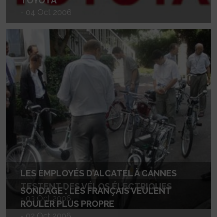
TOYOTA
- 04 Oct 2006
LES EMPLOYÉS D’ALCATEL À CANNES
TESTENT DES VÉLOS ÉLECTRIQUES
SONDAGE : LES FRANÇAIS VEULENT
- 03 Oct 2006
ROULER PLUS PROPRE
- 02 Oct 2006