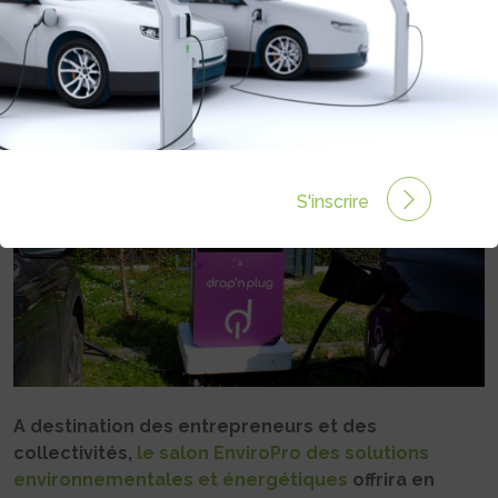
ENVIROPRO
Rédigé par Philippe Schwoerer le 05 Juin 2026 à 06:00
0 commentaires
S'inscrire
A destination des entrepreneurs et des
collectivités,
le salon EnviroPro des solutions
environnementales et énergétiques
offrira en