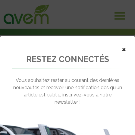
×
RESTEZ CONNECTÉS
Accueil
Salons et Manifestations
17-18 juin 2026 – Rennes : la mobilité électrique au Salon EnviroPro
Vous souhaitez rester au courant des dernières
← Revenir aux actualités
nouveautés et recevoir une notification dès qu'un
article est publié, inscrivez-vous à notre
newsletter !
17-18 JUIN 2026 – RENNES : LA
MOBILITÉ ÉLECTRIQUE AU SALON