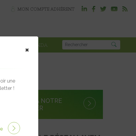
MON COMPTE ADHÉRENT
PLOI
AGENDA
×
oir une
etter !
S'INSCRIRE À NOTRE
NEWSLETTER
ire