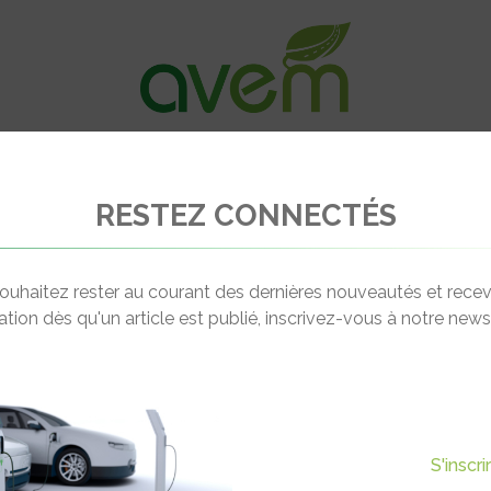
VÉHICULES
RECHARGE
OFFRES D’EM
RESTEZ CONNECTÉS
r les nouvelles frontières de la logistique durable
ouhaitez rester au courant des dernières nouveautés et recev
cation dès qu'un article est publié, inscrivez-vous à notre newsl
Actualité suivante
S NOUVELLES FRONTIÈRES DE
S'inscr