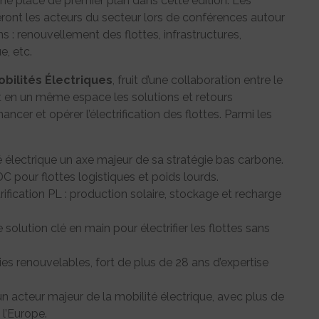
ne place de premier plan dans cette édition. Les
leront les acteurs du secteur lors de conférences autour
 : renouvellement des flottes, infrastructures,
e, etc.
obilités Électriques
, fruit d’une collaboration entre le
it en un même espace les solutions et retours
ncer et opérer l’électrification des flottes. Parmi les
 électrique un axe majeur de sa stratégie bas carbone.
 pour flottes logistiques et poids lourds.
rification PL : production solaire, stockage et recharge
lution clé en main pour électrifier les flottes sans
s renouvelables, fort de plus de 28 ans d’expertise
un acteur majeur de la mobilité électrique, avec plus de
l’Europe.