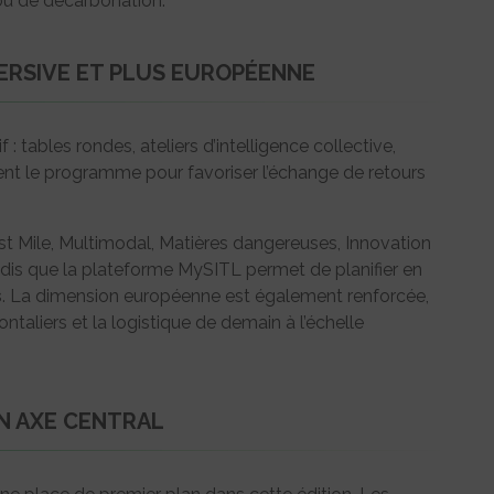
s ou de décarbonation.
MERSIVE ET PLUS EUROPÉENNE
: tables rondes, ateliers d’intelligence collective,
ent le programme pour favoriser l’échange de retours
Last Mile, Multimodal, Matières dangereuses, Innovation
ndis que la plateforme MySITL permet de planifier en
s
. La dimension européenne est également renforcée,
ntaliers et la logistique de demain à l’échelle
UN AXE CENTRAL