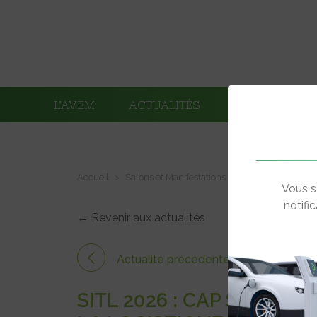
L’AVEM
ACTUALITÉS
ADHÉRENTS
Accueil
Salons et Manifestations
SITL 2026 : cap su
Vous s
notifi
← Revenir aux actualités
Actualité précédente
SITL 2026 : CAP SUR LE