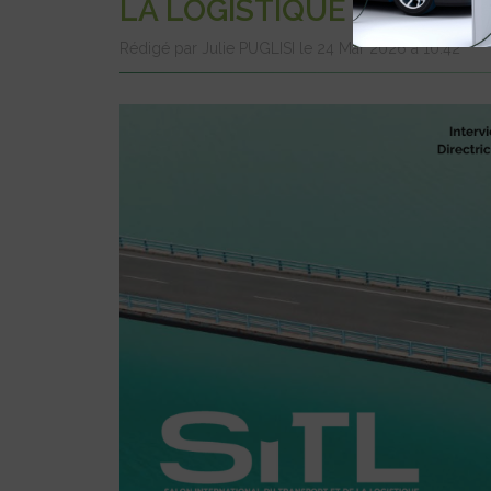
LA LOGISTIQUE DURABL
Rédigé par Julie PUGLISI le 24 Mar 2026 à 10:42