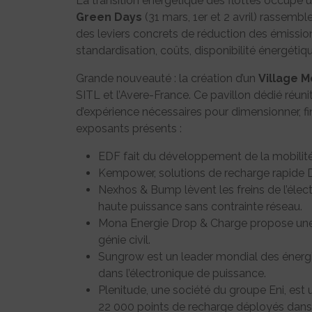
La transition énergétique des flottes occupe u
Green Days
(31 mars, 1er et 2 avril) rassemb
des leviers concrets de réduction des émissions
standardisation, coûts, disponibilité énergétiqu
Grande nouveauté : la création d’un
Village M
SITL et l’Avere-France. Ce pavillon dédié réun
d’expérience nécessaires pour dimensionner, fina
exposants présents :
EDF fait du développement de la mobilité
Kempower, solutions de recharge rapide DC
Nexhos & Bump lèvent les freins de l’élect
haute puissance sans contrainte réseau.
Mona Energie Drop & Charge propose une so
génie civil.
Sungrow est un leader mondial des énergie
dans l’électronique de puissance.
Plenitude, une société du groupe Eni, est 
22 000 points de recharge déployés dans 