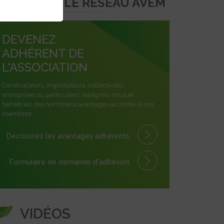
REJOINDRE LE RÉSEAU AVEM
DEVENEZ
ADHÉRENT DE
L'ASSOCIATION
Constructeurs, importateurs, collectivités,
entreprises ou particuliers, rejoignez-nous et
bénéficiez des nombreux avantages accordés à nos
membres.
Découvrez les avantages
adhérents
Formulaire
de demande
d'adhésion
VIDÉOS