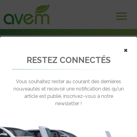
×
RESTEZ CONNECTÉS
Accueil
Bornes et infrastructures de charge
Les besoins en énergie aux dépôts pour les camions électriques
Vous souhaitez rester au courant des dernières
← Revenir aux actualités
nouveautés et recevoir une notification dès qu'un
article est publié, inscrivez-vous à notre
newsletter !
LES BESOINS EN ÉNERGIE AUX
DÉPÔTS POUR LES CAMIONS