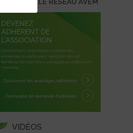
REJOINDRE LE RÉSEAU AVEM
DEVENEZ
ADHÉRENT DE
L'ASSOCIATION
Constructeurs, importateurs, collectivités,
entreprises ou particuliers, rejoignez-nous et
bénéficiez des nombreux avantages accordés à nos
membres.
Découvrez les avantages
adhérents
Formulaire
de demande
d'adhésion
VIDÉOS