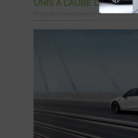
UNIS À L’AUBE DU MAN
Rédigé par Emmanuel Maumon le 23 Jan 2025 à 10