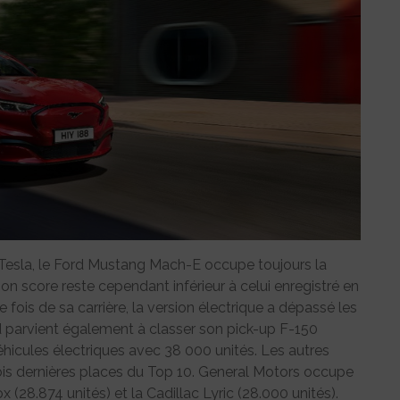
 Tesla, le Ford Mustang Mach-E occupe toujours la
on score reste cependant inférieur à celui enregistré en
 fois de sa carrière, la version électrique a dépassé les
d parvient également à classer son pick-up F-150
éhicules électriques avec 38 000 unités. Les autres
ois dernières places du Top 10. General Motors occupe
(28.874 unités) et la Cadillac Lyric (28.000 unités).