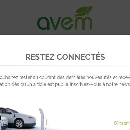
VÉHICULES
RECHARGE
OFFRES D’EM
RESTEZ CONNECTÉS
ché du véhicule électrique aux Etats-Unis à l’aube du mandat de Donald T
ouhaitez rester au courant des dernières nouveautés et recev
cation dès qu'un article est publié, inscrivez-vous à notre newsl
Actualité suivante
E ÉLECTRIQUE AUX ETATS-
S'inscr