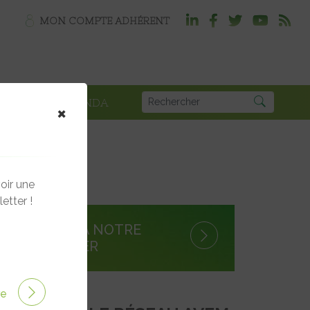
MON COMPTE ADHÉRENT
PLOI
AGENDA
×
rump
oir une
etter !
S'INSCRIRE À NOTRE
NEWSLETTER
ire