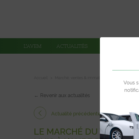
L’AVEM
ACTUALITÉS
ADHÉRENTS
Accueil
Marché, ventes & immatriculations
Le mar
Vous s
notifi
← Revenir aux actualités
Actualité précédente
LE MARCHÉ DU VÉHICUL