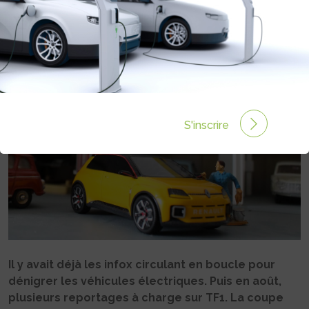
VÉHICULES ÉLECTRIQUES
Rédigé par Philippe Schwoerer le 11 Sep 2024 à 18:32
2 commentaires
S'inscrire
Il y avait déjà les infox circulant en boucle pour
dénigrer les véhicules électriques. Puis en août,
plusieurs reportages à charge sur TF1. La coupe