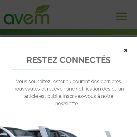
×
RESTEZ CONNECTÉS
Accueil
Marché, ventes & immatriculations
Dans un marché morose, les véhicules électriques ne brillent pas en
juillet
Vous souhaitez rester au courant des dernières
nouveautés et recevoir une notification dès qu'un
← Revenir aux actualités
article est publié, inscrivez-vous à notre
newsletter !
DANS UN MARCHÉ MOROSE, LES