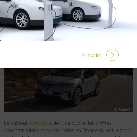
VÉHICULES ÉLECTRIQUES NE
BRILLENT PAS EN JUILLET
Rédigé par Emmanuel Maumon le 05 Août 2024 à 06:00
0 commentaires
S'inscrire
Le cabinet
AAA Data
vient de publier les chiffres
d’immatriculations de véhicules en France durant le mois