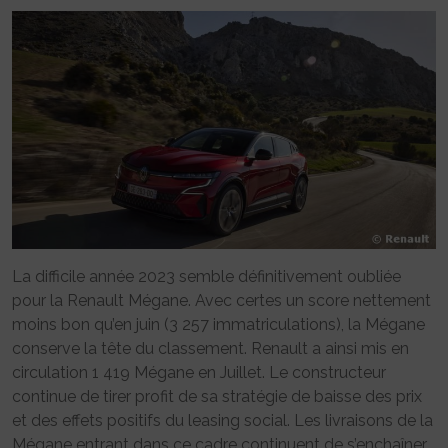
La difficile année 2023 semble définitivement oubliée
pour la Renault Mégane. Avec certes un score nettement
moins bon qu’en juin (3 257 immatriculations), la Mégane
conserve la tête du classement. Renault a ainsi mis en
circulation 1 419 Mégane en Juillet. Le constructeur
continue de tirer profit de sa stratégie de baisse des prix
et des effets positifs du leasing social. Les livraisons de la
Mégane entrant dans ce cadre continuent de s’enchaîner,