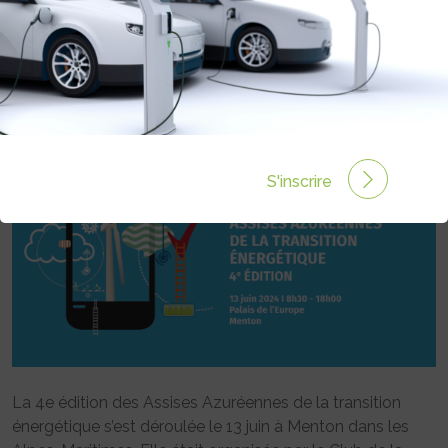
ASSISES AZURÉENNES DE LA
TRANSITION ÉNERGÉTIQUE
Rédigé par Julie PUGLISI le 14 Juin 2024 à 18:52
0
commentaires
S'inscrire
La 4e édition des Assises Azuréennes de la transition
énergétique s’est déroulée le 13 juin à Menton dans les