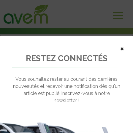
×
RESTEZ CONNECTÉS
Accueil
Salons et Manifestations
Retour sur la 4e Édition des Assises Azuréennes de la Transition
Énergétique
Vous souhaitez rester au courant des dernières
nouveautés et recevoir une notification dès qu'un
← Revenir aux actualités
article est publié, inscrivez-vous à notre
newsletter !
RETOUR SUR LA 4E ÉDITION DES