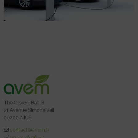
The Crown, Bât. B
21 Avenue Simone Veil
06200 NICE
contact@avem.fr
09 52 38 98 57