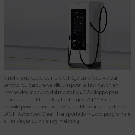
A noter que cette dernière est également servie par
l’emploi du carbure de silicium pour la fabrication en
interne des modules d’alimentation. Développé pour
l’Europe et les Etats-Unis, le chargeur A400 va être
dévoilé pour la première fois au public dans le cadre de
l’ACT (Advanced Clean Transportation) Expo programmé
à Las Vegas du 20 au 23 mai 2024.