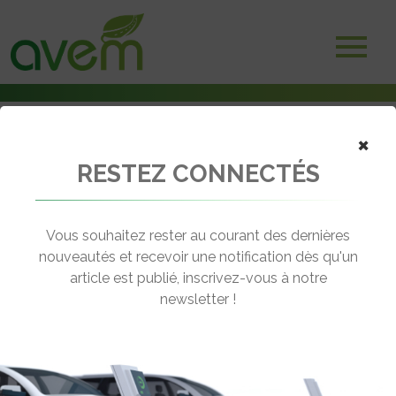
×
RESTEZ CONNECTÉS
Accueil
Bornes et infrastructures de charge
ABB A400 : Nouvelle borne de recharge DC plus fiable et intuitive
Vous souhaitez rester au courant des dernières
← Revenir aux actualités
nouveautés et recevoir une notification dès qu'un
article est publié, inscrivez-vous à notre
newsletter !
ABB A400 : NOUVELLE BORNE DE
RECHARGE DC PLUS FIABLE ET