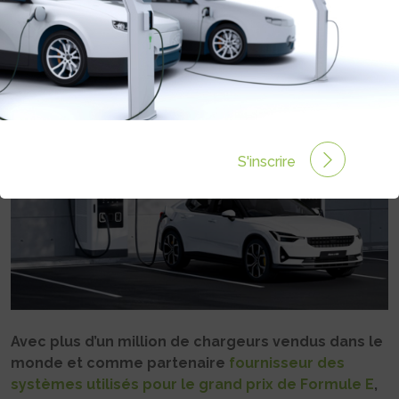
INTUITIVE
Rédigé par Philippe Schwoerer le 17 Mai 2024 à 12:05
0 commentaires
S'inscrire
Avec plus d’un million de chargeurs vendus dans le
monde et comme partenaire
fournisseur des
systèmes utilisés pour le grand prix de Formule E
,