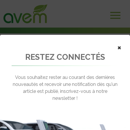
×
RESTEZ CONNECTÉS
Accueil
Salons et Manifestations
Rendez-vous dans quelques jours pour le SITL
Vous souhaitez rester au courant des dernières
← Revenir aux actualités
nouveautés et recevoir une notification dès qu'un
article est publié, inscrivez-vous à notre
newsletter !
RENDEZ-VOUS DANS QUELQUES
JOURS POUR LE SITL