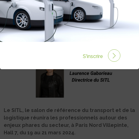
Rédigé par Sandrine Henry le 14 Mar 2024 à 06:00
0
commentaires
S'inscrire
Le SITL, le salon de référence du transport et de la
logistique réunira les professionnels autour des
enjeux phares du secteur, à Paris Nord Villepinte,
Hall 7, du 19 au 21 mars 2024.