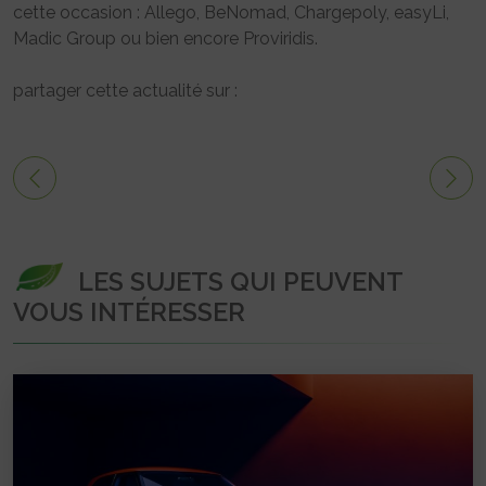
cette occasion : Allego, BeNomad, Chargepoly, easyLi,
Madic Group ou bien encore Proviridis.
partager cette actualité sur :
LES SUJETS QUI PEUVENT
VOUS INTÉRESSER