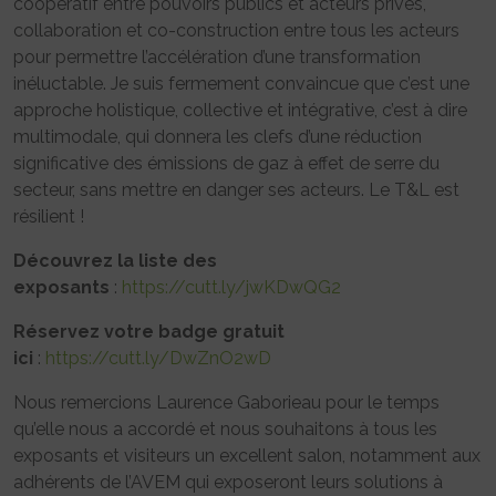
coopératif entre pouvoirs publics et acteurs privés,
collaboration et co-construction entre tous les acteurs
pour permettre l’accélération d’une transformation
inéluctable. Je suis fermement convaincue que c’est une
approche holistique, collective et intégrative, c’est à dire
multimodale, qui donnera les clefs d’une réduction
significative des émissions de gaz à effet de serre du
secteur, sans mettre en danger ses acteurs. Le T&L est
résilient !
Découvrez la liste des
exposants
:
https://cutt.ly/jwKDwQG2
Réservez votre badge gratuit
ici
:
https://cutt.ly/DwZnO2wD
Nous remercions Laurence Gaborieau pour le temps
qu’elle nous a accordé et nous souhaitons à tous les
exposants et visiteurs un excellent salon, notamment aux
adhérents de l’AVEM qui exposeront leurs solutions à