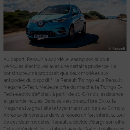
Au départ, Renault a abordé le leasing social pour
véhicules électriques avec une certaine prudence. Le
constructeur ne proposait que deux modèles aux
antipodes du dispositif : la Renault Twingo et la Renault
Mégane E-Tech. Meilleure offre du marché, la Twingo E-
Tech electric s’affichait à partir de 40 €/mois, assistance
et garantie inclues. Dans sa version équilibre EV40, la
Mégane atteignait elle le loyer maximum de 150 €/mois.
Après avoir constaté dans le réseau un fort intérêt autour
de ces deux modèles, Renault a décidé d’élargir son offre.
Celle-ci s’enrichit tout d’abord avec la Zoé qui réalise ainsi