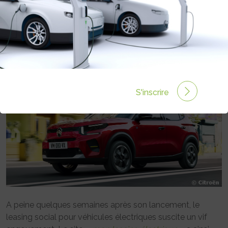
SOCIAL, LES CONSTRUCTEURS
MULTIPLIENT LEURS OFFRES
Rédigé par Emmanuel Maumon le 27 Jan 2024 à 06:00
0 commentaires
S'inscrire
A peine quelques semaines après son lancement, le
leasing social pour véhicules électriques suscite un vif