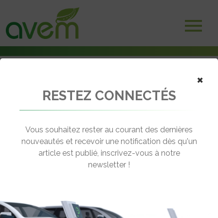
×
RESTEZ CONNECTÉS
Accueil
Marché, ventes & immatriculations
Face à l’engouement du leasing social, les constructeurs multiplient
leurs offres
Vous souhaitez rester au courant des dernières
nouveautés et recevoir une notification dès qu'un
← Revenir aux actualités
article est publié, inscrivez-vous à notre
newsletter !
FACE À L’ENGOUEMENT DU LEASING