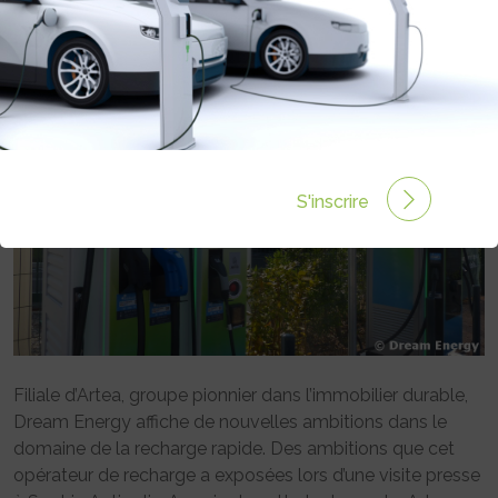
Rédigé par Emmanuel Maumon le 15 Avr 2023 à 06:00
0 commentaires
S'inscrire
Filiale d’Artea, groupe pionnier dans l’immobilier durable,
Dream Energy affiche de nouvelles ambitions dans le
domaine de la recharge rapide. Des ambitions que cet
opérateur de recharge a exposées lors d’une visite presse