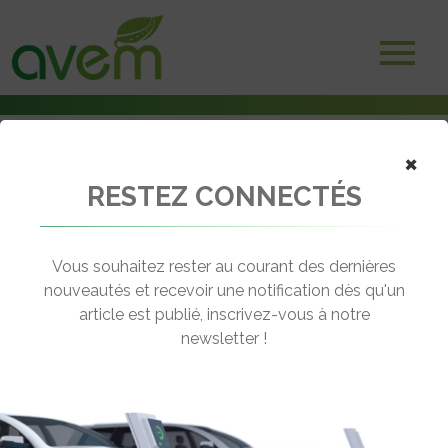
×
RESTEZ CONNECTÉS
Accueil
Bornes et infrastructures de charge
Recharge rapide : Dream Energy affiche de nouvelles ambitions
Vous souhaitez rester au courant des dernières
← Revenir aux actualités
nouveautés et recevoir une notification dès qu'un
article est publié, inscrivez-vous à notre
newsletter !
RECHARGE RAPIDE : DREAM ENERGY
AFFICHE DE NOUVELLES AMBITIONS