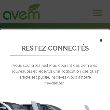
×
RESTEZ CONNECTÉS
Accueil
Bornes et infrastructures de charge
Union Européenne : de nouveaux objectifs pour la recharge rapide
Vous souhaitez rester au courant des dernières
← Revenir aux actualités
nouveautés et recevoir une notification dès qu'un
article est publié, inscrivez-vous à notre
newsletter !
UNION EUROPÉENNE : DE
NOUVEAUX OBJECTIFS POUR LA