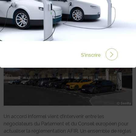
RECHARGE RAPIDE
Rédigé par Emmanuel Maumon le 03 Avr 2023 à 06:00
0 commentaires
S'inscrire
Un accord informel vient d’intervenir entre les
négociateurs du Parlement et du Conseil européen pour
actualiser la réglementation AFIR. Un ensemble de règles