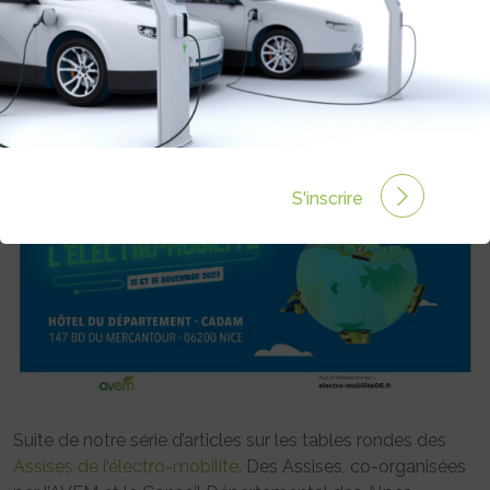
LA MOBILITÉ ET LES ALTERNATIVES
À L’AUTOSOLISME
Rédigé par Emmanuel Maumon le 16 Déc 2022 à 06:00
0 commentaires
S'inscrire
Suite de notre série d’articles sur les tables rondes des
Assises de l’électro-mobilité
. Des Assises, co-organisées