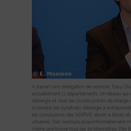
A travers une délégation de services, Easy Ch
actuellement 11 départements. Un réseau qui v
d’énergie et viser les 20.000 points de charge 
a conduit les syndicats d’énergie à entreprend
les conclusions des SDIRVE, eborn a d’ores e
urbaines. Des secteurs proportionnellement m
moins une borne tous les 30 kilomètres. Des bo