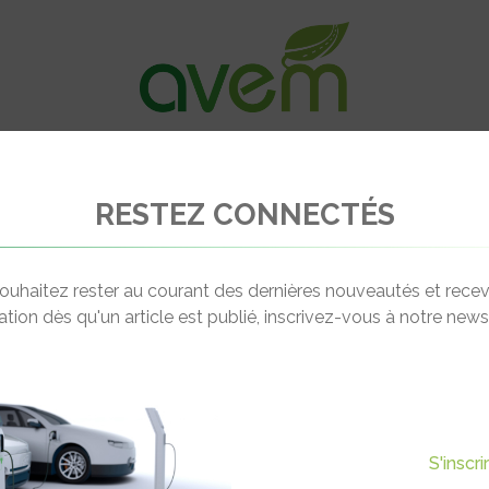
VÉHICULES
RECHARGE
OFFRES D’EM
RESTEZ CONNECTÉS
lectro-mobilité : Vers un maillage performant
ouhaitez rester au courant des dernières nouveautés et recev
cation dès qu'un article est publié, inscrivez-vous à notre newsl
Actualité suivante
OBILITÉ : VERS UN MAILLAGE
S'inscr