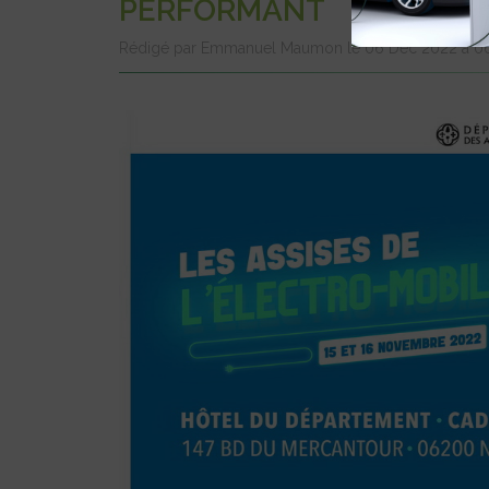
PERFORMANT
Rédigé par Emmanuel Maumon le 06 Déc 2022 à 0