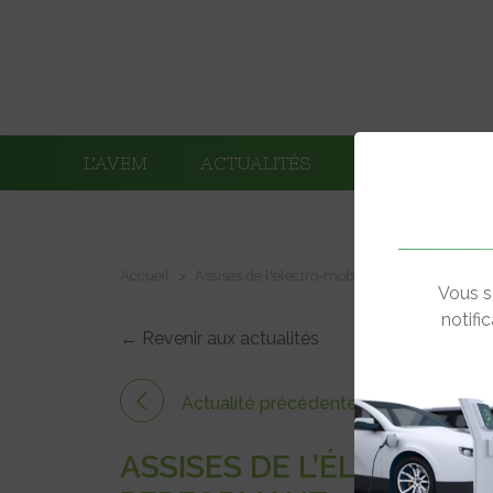
L’AVEM
ACTUALITÉS
ADHÉRENTS
Accueil
Assises de l'électro-mobilité
Assises de l’é
Vous s
notifi
← Revenir aux actualités
Actualité précédente
ASSISES DE L’ÉLECTRO-M