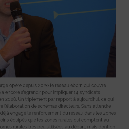
arge opère depuis 2020 le réseau eborn qui couvre
a encore s’agrandir pour impliquer 14 syndicats
en 2028. Un triplement par rapport à aujourd’hui, ce qui
re l’élaboration de schémas directeurs. Sans attendre
t déjà engagé le renforcement du réseau dans les zones
oins équipés que les zones rurales qui comptent au
rnes rurales très peu utilisées au départ, mais dont on