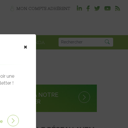
MON COMPTE ADHÉRENT
PLOI
AGENDA
×
oir une
etter !
S'INSCRIRE À NOTRE
NEWSLETTER
ire