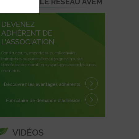
REJOINDRE LE RÉSEAU AVEM
DEVENEZ
ADHÉRENT DE
L'ASSOCIATION
Constructeurs, importateurs, collectivités,
entreprises ou particuliers, rejoignez-nous et
bénéficiez des nombreux avantages accordés à nos
membres.
Découvrez les avantages
adhérents
Formulaire
de demande
d'adhésion
VIDÉOS