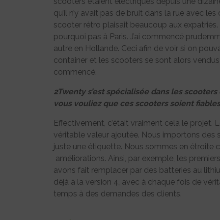
scooters étaient électriques depuis une dizaine 
qu’il n’y avait pas de bruit dans la rue avec les
scooter rétro plaisait beaucoup aux expatriés. J
pourquoi pas à Paris. J’ai commencé prudemmen
autre en Hollande. Ceci afin de voir si on pouvai
container et les scooters se sont alors vendu
commencé.
2Twenty s’est spécialisée dans les scooters 
vous vouliez que ces scooters soient fiables
Effectivement, c’était vraiment cela le projet. L
véritable valeur ajoutée. Nous importons des
juste une étiquette. Nous sommes en étroite c
améliorations. Ainsi, par exemple, les premier
avons fait remplacer par des batteries au lit
déjà à la version 4, avec à chaque fois de véri
temps à des demandes des clients.