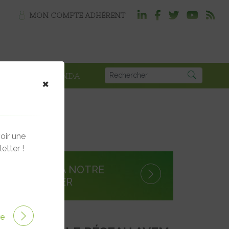
MON COMPTE ADHÉRENT
PLOI
AGENDA
×
oir une
etter !
S'INSCRIRE À NOTRE
NEWSLETTER
ire