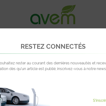
VÉHICULES
RECHARGE
OFFRES D’EM
RESTEZ CONNECTÉS
e sur la vogue du scooter rétro électrique
ouhaitez rester au courant des dernières nouveautés et recev
cation dès qu'un article est publié, inscrivez-vous à notre newsl
Actualité suivante
 VOGUE DU SCOOTER RÉTRO
S'inscr