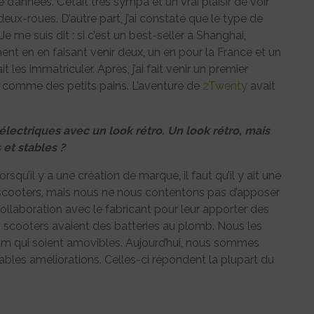
d’années. C’était très sympa et un vrai plaisir de voir
 deux-roues. D’autre part, j’ai constaté que le type de
e me suis dit : si c’est un best-seller à Shanghai,
t en en faisant venir deux, un en pour la France et un
t les immatriculer. Après, j’ai fait venir un premier
s comme des petits pains. L’aventure de
2Twenty
avait
électriques avec un look rétro. Un look rétro, mais
 et stables ?
orsqu’il y a une création de marque, il faut qu’il y ait une
 scooters, mais nous ne nous contentons pas d’apposer
ollaboration avec le fabricant pour leur apporter des
s scooters avaient des batteries au plomb. Nous les
hium qui soient amovibles. Aujourd’hui, nous sommes
tables améliorations. Celles-ci répondent la plupart du