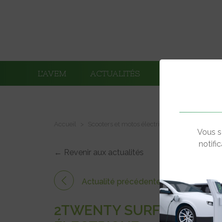
L’AVEM
ACTUALITÉS
ADHÉRENTS
Accueil
Scooters et motos électriques
2Twenty surf
Vous s
notifi
← Revenir aux actualités
Actualité précédente
2TWENTY SURFE SUR LA