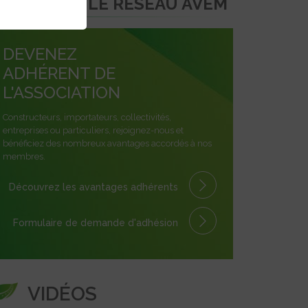
REJOINDRE LE RÉSEAU AVEM
DEVENEZ
ADHÉRENT DE
L'ASSOCIATION
Constructeurs, importateurs, collectivités,
entreprises ou particuliers, rejoignez-nous et
bénéficiez des nombreux avantages accordés à nos
membres.
Découvrez les avantages
adhérents
Formulaire
de demande
d'adhésion
VIDÉOS