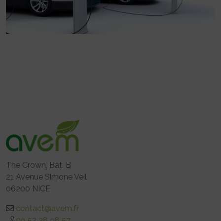
The Crown, Bât. B
21 Avenue Simone Veil
06200 NICE
contact@avem.fr
09 52 38 98 57