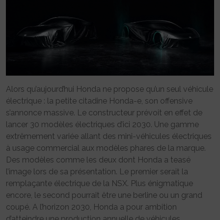
Alors qu’aujourd’hui Honda ne propose qu’un seul véhicule
électrique : la petite citadine Honda-e, son offensive
s’annonce massive. Le constructeur prévoit en effet de
lancer 30 modèles électriques d’ici 2030. Une gamme
extrêmement variée allant des mini-véhicules électriques
à usage commercial aux modèles phares de la marque.
Des modèles comme les deux dont Honda a teasé
l’image lors de sa présentation. Le premier serait la
remplaçante électrique de la NSX. Plus énigmatique
encore, le second pourrait être une berline ou un grand
coupé. A l’horizon 2030, Honda a pour ambition
d’atteindre une production annuelle de véhicules