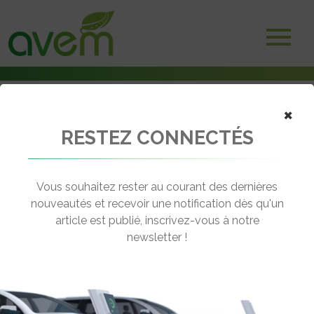
×
RESTEZ CONNECTÉS
Accueil
Voitures électriques
Electrification : Honda passe à la vitesse supérieure
Vous souhaitez rester au courant des dernières
← Revenir aux actualités
nouveautés et recevoir une notification dès qu'un
article est publié, inscrivez-vous à notre
newsletter !
ELECTRIFICATION : HONDA PASSE À
LA VITESSE SUPÉRIEURE