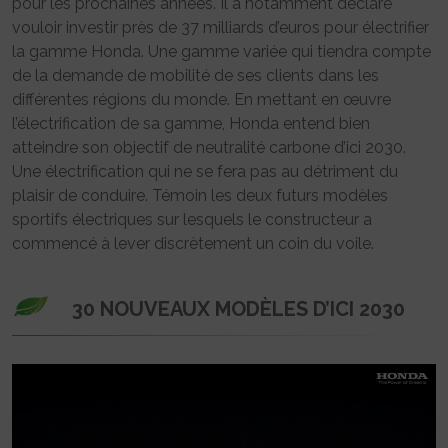
pour les prochaines années. Il a notamment déclaré
vouloir investir près de 37 milliards d’euros pour électrifier
la gamme Honda. Une gamme variée qui tiendra compte
de la demande de mobilité de ses clients dans les
différentes régions du monde. En mettant en œuvre
l’électrification de sa gamme, Honda entend bien
atteindre son objectif de neutralité carbone d’ici 2030.
Une électrification qui ne se fera pas au détriment du
plaisir de conduire. Témoin les deux futurs modèles
sportifs électriques sur lesquels le constructeur a
commencé à lever discrètement un coin du voile.
30 NOUVEAUX MODÈLES D’ICI 2030