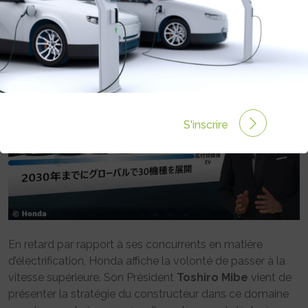
Rédigé par Emmanuel Maumon le 16 Avr 2022 à 06:00
0 commentaires
S'inscrire
En retard par rapport à ses concurrents en matière
d’électrification, Honda affiche la volonté de passer à la
vitesse supérieure. Son Président
Toshiro Mibe
vient de
présenter la stratégie du constructeur dans ce domaine