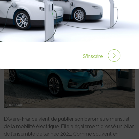
HAUT EN 2021
Rédigé par Emmanuel Maumon le 10 Jan 2022 à 06:00
0 commentaires
S'inscrire
L’Avere-France vient de publier son baromètre mensuel
de la mobilité électrique. Elle a également dressé un bilan
de l’ensemble de l’année 2021. Comme souvent en