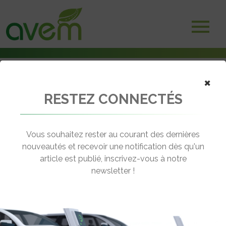
×
RESTEZ CONNECTÉS
Accueil
Marché, ventes & immatriculations
Immatriculations : les véhicules électriques au plus haut en 2021
Vous souhaitez rester au courant des dernières
← Revenir aux actualités
nouveautés et recevoir une notification dès qu'un
article est publié, inscrivez-vous à notre
newsletter !
IMMATRICULATIONS : LES
VÉHICULES ÉLECTRIQUES AU PLUS