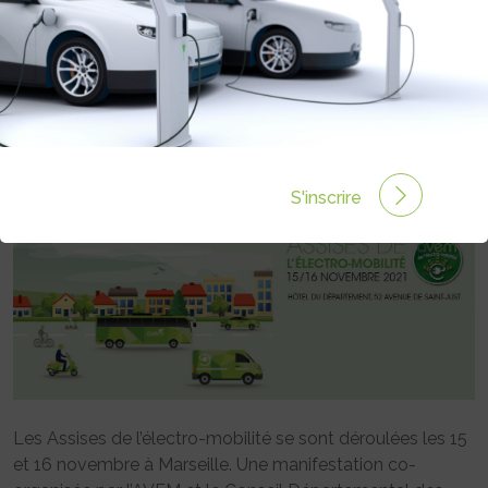
TABLE RONDE SUR LES ENJEUX LIÉS
AUX BATTERIES
Rédigé par Emmanuel Maumon le 01 Déc 2021 à 06:00
0 commentaires
S'inscrire
Les Assises de l’électro-mobilité se sont déroulées les 15
et 16 novembre à Marseille. Une manifestation co-