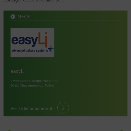
INFOS
easyLi
1 Avenue des temps modernes
86360 Chasseneuil du Poitou
Voir la fiche adhérent