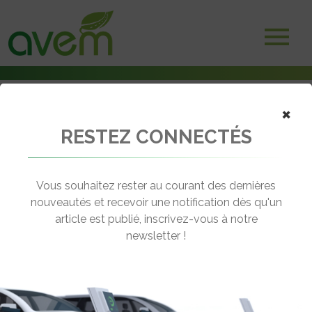
×
RESTEZ CONNECTÉS
Accueil
Assises de l'électro-mobilité
Assises de l’électro-mobilité : table ronde sur les enjeux liés aux
batteries
Vous souhaitez rester au courant des dernières
nouveautés et recevoir une notification dès qu'un
← Revenir aux actualités
article est publié, inscrivez-vous à notre
newsletter !
ASSISES DE L’ÉLECTRO-MOBILITÉ :