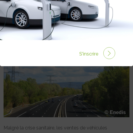
FAIRE FACE À LA MULTIPLICATION
DES BORNES RAPIDES SUR
AUTOROUTES
Rédigé par Emmanuel Maumon le 22 Juil 2021 à 09:32
0 commentaires
S'inscrire
Malgré la crise sanitaire, les ventes de véhicules