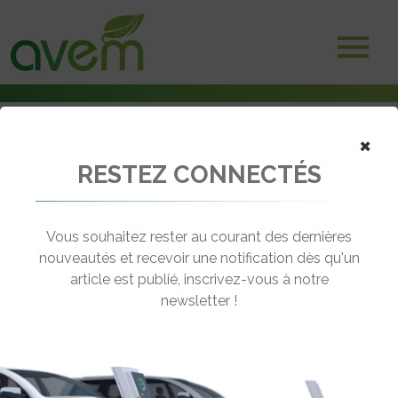
×
RESTEZ CONNECTÉS
Accueil
Bus électriques & hybrides
Les bus électriques Caetano seront badgés Toyota
Vous souhaitez rester au courant des dernières
← Revenir aux actualités
nouveautés et recevoir une notification dès qu'un
article est publié, inscrivez-vous à notre
newsletter !
LES BUS ÉLECTRIQUES CAETANO
SERONT BADGÉS TOYOTA