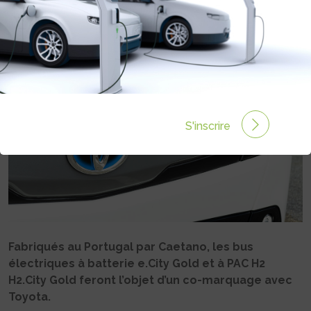
Rédigé par Philippe Schwoerer le 13 Juil 2021 à 09:00
0 commentaires
S'inscrire
Fabriqués au Portugal par Caetano, les bus
électriques à batterie e.City Gold et à PAC H2
H2.City Gold feront l’objet d’un co-marquage avec
Toyota.