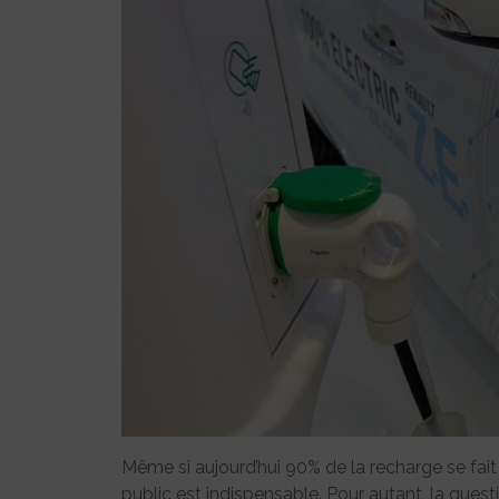
Même si aujourd’hui 90% de la recharge se fait
public est indispensable. Pour autant, la que