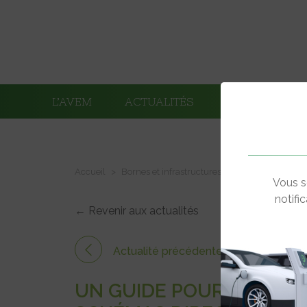
L’AVEM
ACTUALITÉS
ADHÉRENTS
Accueil
Bornes et infrastructures de charge
Un gui
Vous s
notifi
← Revenir aux actualités
Actualité précédente
UN GUIDE POUR FACILIT