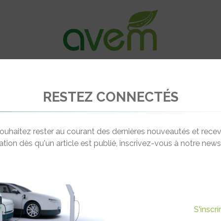
VÉHICULES
RECHARGE
OFFRES D’EM
RESTEZ CONNECTÉS
de pour faciliter l’élaboration des Schémas Directeurs des Infrastructures 
ouhaitez rester au courant des dernières nouveautés et recev
cation dès qu'un article est publié, inscrivez-vous à notre newsl
Actualité suivante
ER L’ÉLABORATION DES
S'inscr