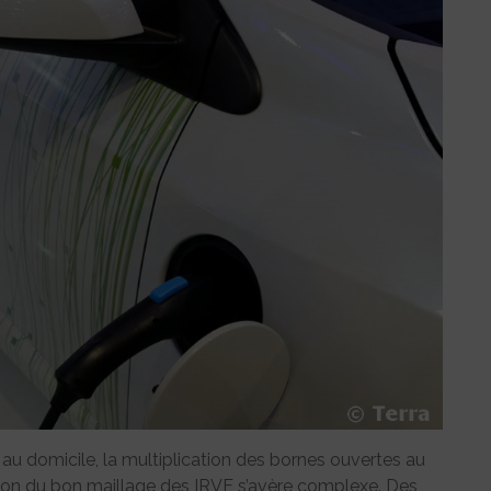
 au domicile, la multiplication des bornes ouvertes au
stion du bon maillage des IRVE s’avère complexe. Des