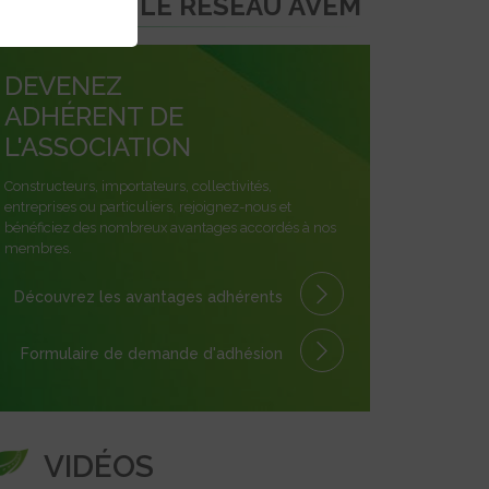
REJOINDRE LE RÉSEAU AVEM
DEVENEZ
ADHÉRENT DE
L'ASSOCIATION
Constructeurs, importateurs, collectivités,
entreprises ou particuliers, rejoignez-nous et
bénéficiez des nombreux avantages accordés à nos
membres.
Découvrez les avantages
adhérents
Formulaire
de demande
d'adhésion
VIDÉOS