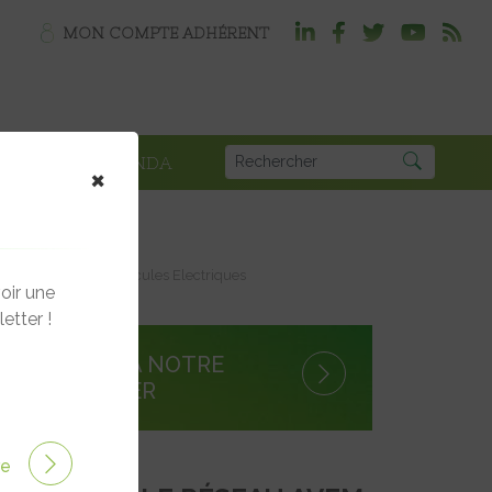
MON COMPTE ADHÉRENT
PLOI
AGENDA
×
de Recharge pour Véhicules Electriques
oir une
etter !
S'INSCRIRE À NOTRE
NEWSLETTER
ire