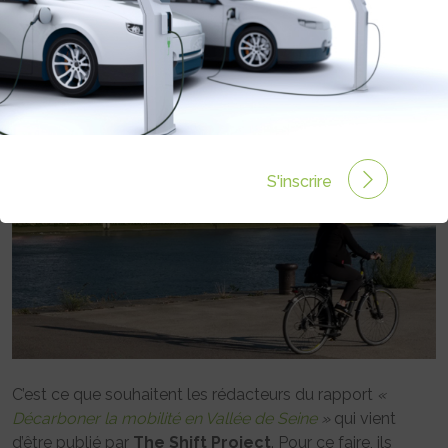
QUE DES VOITURES
Rédigé par Philippe Schwoerer le 16 Déc 2020 à 00:00
0 commentaires
S'inscrire
C’est ce que souhaitent les rédacteurs du rapport
«
Décarboner la mobilité en Vallée de Seine
»
qui vient
d’être publié par
The Shift Project
. Pour ce faire, ils