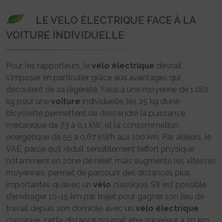
LE VÉLO ÉLECTRIQUE FACE À LA
VOITURE INDIVIDUELLE
Pour les rapporteurs, le
vélo
électrique
devrait
s’imposer en particulier grâce aux avantages qui
découlent de sa légèreté. Face à une moyenne de 1.180
kg pour une
voiture
individuelle, les 25 kg d’une
bicyclette permettent de descendre la puissance
mécanique de 73 à 0,1 kW, et la consommation
énergétique de 55 à 0,67 kWh aux 100 km. Par ailleurs, le
VAE, parce qu’il réduit sensiblement l’effort physique
notamment en zone de relief, mais augmente les vitesses
moyennes, permet de parcourir des distances plus
importantes qu’avec un
vélo
classique. S’il est possible
d’envisager 10-15 km par trajet pour gagner son lieu de
travail depuis son domicile avec un
vélo
électrique
classique, cette distance pourrait être supérieur à 20 km