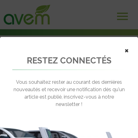
×
RESTEZ CONNECTÉS
Accueil
Marché, ventes & immatriculations
Les véhicules électriques et hybrides rechargeables passent la barre
des 10% de parts de marché
Vous souhaitez rester au courant des dernières
nouveautés et recevoir une notification dès qu'un
← Revenir aux actualités
article est publié, inscrivez-vous à notre
newsletter !
LES VÉHICULES ÉLECTRIQUES ET