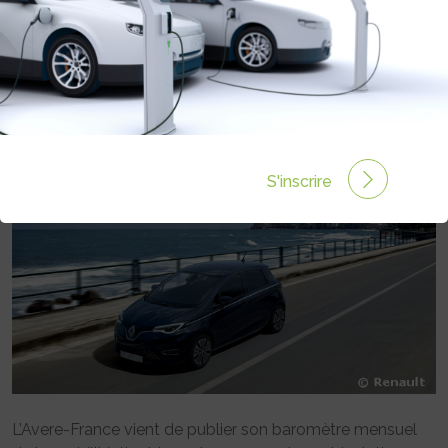
HYBRIDES RECHARGEABLES
PASSENT LA BARRE DES 10% DE
PARTS DE MARCHÉ
Rédigé par EMMANUEL MAUMON le 14 Nov 2020 à 00:00
0 commentaires
S'inscrire
L’Avere-France vient de publier son baromètre mensuel