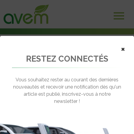
×
RESTEZ CONNECTÉS
Accueil
Non classé
Entretien d’un pare-brise en hiver
Vous souhaitez rester au courant des dernières
← Revenir aux actualités
nouveautés et recevoir une notification dès qu'un
article est publié, inscrivez-vous à notre
newsletter !
ENTRETIEN D’UN PARE-BRISE EN
HIVER