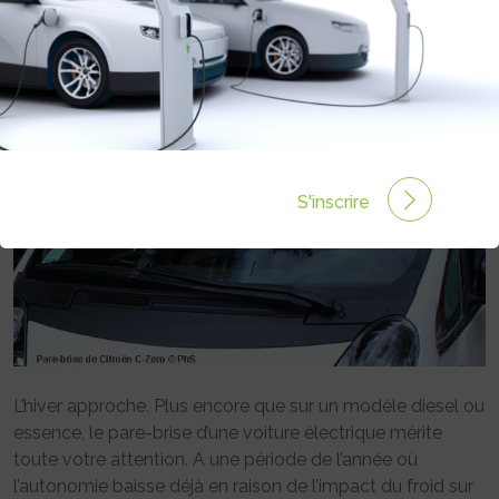
Rédigé par Publi-reportage le 10 Nov 2020 à 00:00
0
commentaires
S'inscrire
L’hiver approche. Plus encore que sur un modèle diesel ou
essence, le pare-brise d’une voiture électrique mérite
toute votre attention. A une période de l’année où
l’autonomie baisse déjà en raison de l’impact du froid sur