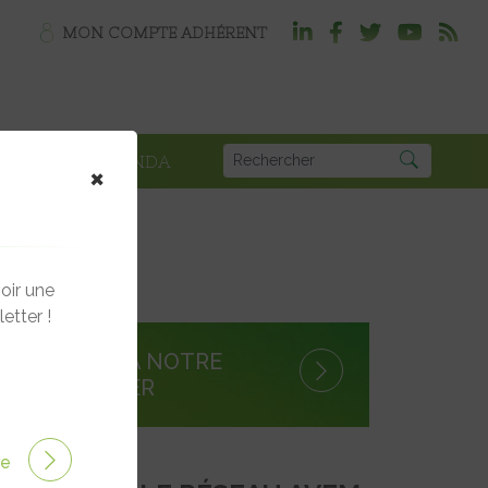
MON COMPTE ADHÉRENT
PLOI
AGENDA
×
oir une
etter !
S'INSCRIRE À NOTRE
NEWSLETTER
ire