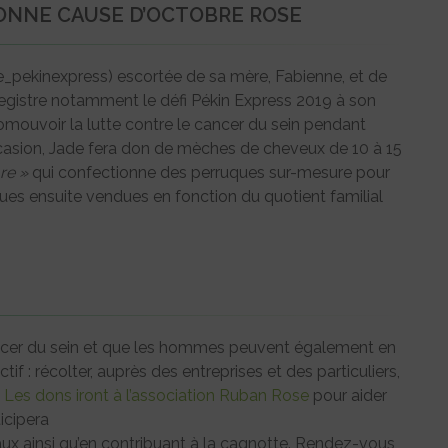
ONNE CAUSE D’OCTOBRE ROSE
e_pekinexpress) escortée de sa mère, Fabienne, et de
enregistre notamment le défi Pékin Express 2019 à son
romouvoir la lutte contre le cancer du sein pendant
ccasion, Jade fera don de mèches de cheveux de 10 à 15
re »
qui confectionne des perruques sur-mesure pour
ues ensuite vendues en fonction du quotient familial
ancer du sein et que les hommes peuvent également en
if : récolter, auprès des entreprises et des particuliers,
.
Les dons iront à l’association Ruban Rose
pour aider
icipera
aux ainsi qu’en contribuant à la cagnotte. Rendez-vous