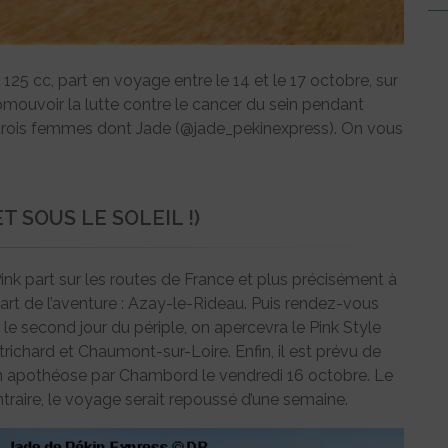
s 125 cc, part en voyage entre le 14 et le 17 octobre, sur
romouvoir la lutte contre le cancer du sein pendant
e, trois femmes dont Jade (@jade_pekinexpress). On vous
 SOUS LE SOLEIL !)
nk part sur les routes de France et plus précisément à
part de l’aventure : Azay-le-Rideau. Puis rendez-vous
r le second jour du périple, on apercevra le Pink Style
chard et Chaumont-sur-Loire. Enfin, il est prévu de
r en apothéose par Chambord le vendredi 16 octobre. Le
ntraire, le voyage serait repoussé d’une semaine.