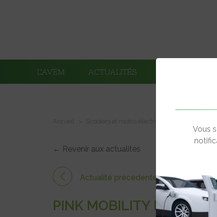
L’AVEM
ACTUALITÉS
ADHÉRENTS
Accueil
Scooters et motos électriques
Pink Mobilit
Vous s
notifi
← Revenir aux actualités
Actualité précédente
PINK MOBILITY ROULE 