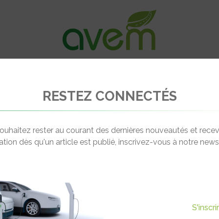
VÉHICULES
RECHARGE
OFFRES D’EM
RESTEZ CONNECTÉS
y roule pour Octobre Rose
ouhaitez rester au courant des dernières nouveautés et recev
cation dès qu'un article est publié, inscrivez-vous à notre newsl
Actualité suivante
POUR OCTOBRE ROSE
S'inscr