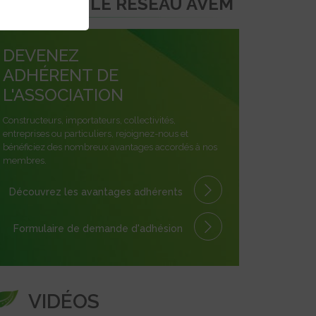
REJOINDRE LE RÉSEAU AVEM
DEVENEZ
ADHÉRENT DE
L'ASSOCIATION
Constructeurs, importateurs, collectivités,
entreprises ou particuliers, rejoignez-nous et
bénéficiez des nombreux avantages accordés à nos
membres.
Découvrez les avantages
adhérents
Formulaire
de demande
d'adhésion
VIDÉOS