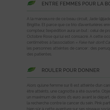
ENTRE FEMMES POUR LA B
A la manœuvre de ce beau circuit, Jade (@jad
Brigitte. Et parce que ce trio d’aventurières 
compteur, l’expédition aura un but : celui de p
Octobre Rose qui lui est consacré. A cette o
centimètres à l’association
« Fake hair don’t Ca
les personnes atteintes de cancer ; des perruq
des patientes.
ROULER POUR DONNER
Alors qu’une femme sur 8 est atteinte d’un c
être atteints, une cagnotte a été ouverte. Object
un maximum de dons d’1 euro avant le départ
la recherche contre le cancer du sein. Pink part
bien sûr à cette aventure sur ses réseaux soci