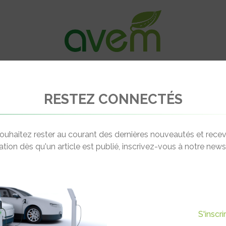
VÉHICULES
RECHARGE
OFFRES D’EM
RESTEZ CONNECTÉS
ing Mobile, station de recharge DC 50 kW pour véhicules lourds
ouhaitez rester au courant des dernières nouveautés et recev
cation dès qu'un article est publié, inscrivez-vous à notre newsl
Actualité suivante
TION DE RECHARGE DC 50 KW
S'inscr