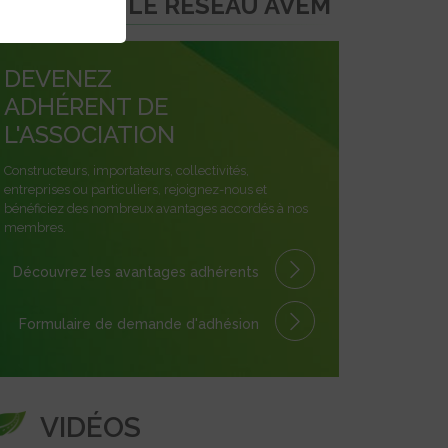
REJOINDRE LE RÉSEAU AVEM
DEVENEZ
ADHÉRENT DE
L'ASSOCIATION
Constructeurs, importateurs, collectivités,
entreprises ou particuliers, rejoignez-nous et
bénéficiez des nombreux avantages accordés à nos
membres.
Découvrez les avantages
adhérents
Formulaire
de demande
d'adhésion
VIDÉOS