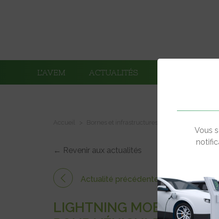
L’AVEM
ACTUALITÉS
ADHÉRENTS
Accueil
Bornes et infrastructures de charge
Lightn
Vous s
notifi
← Revenir aux actualités
Actualité précédente
LIGHTNING MOBILE, STA