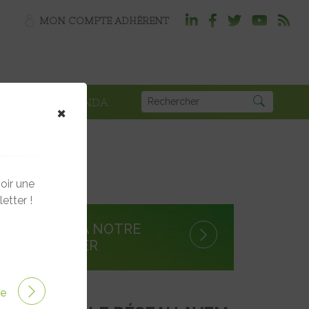
MON COMPTE ADHÉRENT
PLOI
AGENDA
×
oir une
etter !
S'INSCRIRE À NOTRE
NEWSLETTER
ire