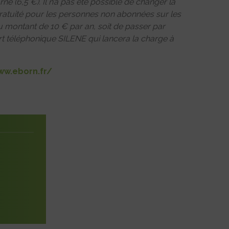
rne (6,5 €). Il n’a pas été possible de changer la
gratuité pour les personnes non abonnées sur les
au montant de 10 € par an, soit de passer par
port téléphonique SILENE qui lancera la charge à
ww.eborn.fr/