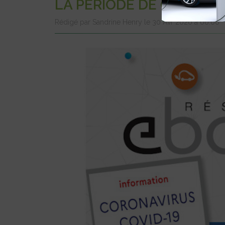
LA PÉRIODE DE CONFIN
Rédigé par Sandrine Henry le 30 Avr 2020 à 00:00