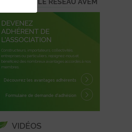
REJOINDRE LE RÉSEAU AVEM
DEVENEZ
ADHÉRENT DE
L'ASSOCIATION
Constructeurs, importateurs, collectivités,
entreprises ou particuliers, rejoignez-nous et
bénéficiez des nombreux avantages accordés à nos
membres.
Découvrez les avantages
adhérents
Formulaire
de demande
d'adhésion
VIDÉOS