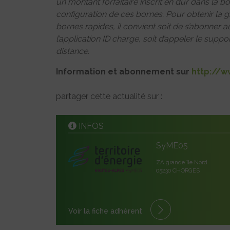
un montant forfaitaire inscrit en dur dans la bo
configuration de ces bornes. Pour obtenir la 
bornes rapides, il convient soit de s’abonner 
l’application ID charge, soit d’appeler le sup
distance.
Information et abonnement sur
http://w
partager cette actualité sur :
INFOS
SyME05
ZA grande île Nord
05230 CHORGES
Voir la fiche adhérent