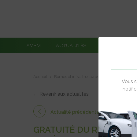
L’AVEM
ACTUALITÉS
ADHÉRENTS
Accueil
Bornes et infrastructures de charge
Gratui
Vous s
notifi
← Revenir aux actualités
Actualité précédente
GRATUITÉ DU RÉSEAU D