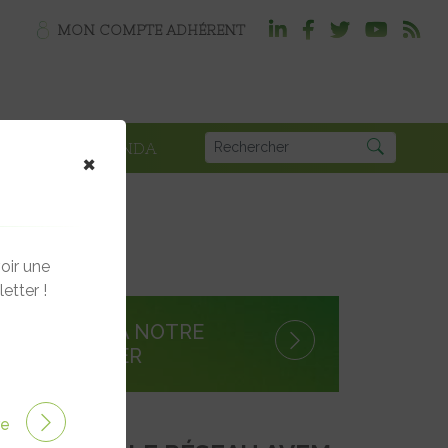
MON COMPTE ADHÉRENT
PLOI
AGENDA
×
oir une
etter !
S'INSCRIRE À NOTRE
NEWSLETTER
ire