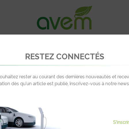
VÉHICULES
RECHARGE
OFFRES D’EM
RESTEZ CONNECTÉS
té du réseau de recharge eborn pendant la période de confinement
ouhaitez rester au courant des dernières nouveautés et recev
cation dès qu'un article est publié, inscrivez-vous à notre newsl
Actualité suivante
E RECHARGE EBORN PENDANT
S'inscr