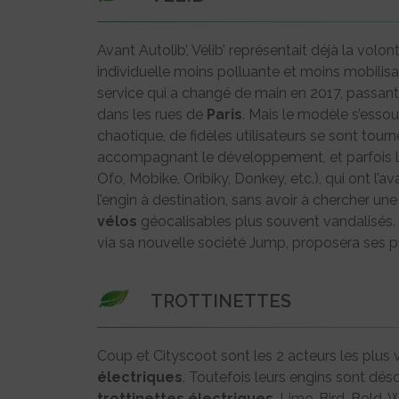
Avant Autolib’, Vélib’ représentait déjà la volo
individuelle moins polluante et moins mobilisa
service qui a changé de main en 2017, passan
dans les rues de
Paris
. Mais le modèle s’essouf
chaotique, de fidèles utilisateurs se sont tour
accompagnant le développement, et parfois leu
Ofo, Mobike, Oribiky, Donkey, etc.), qui ont l’
l’engin à destination, sans avoir à chercher une
vélos
géocalisables plus souvent vandalisés. D
via sa nouvelle société Jump, proposera ses 
TROTTINETTES
Coup et Cityscoot sont les 2 acteurs les plus 
électriques
. Toutefois leurs engins sont dé
trottinettes
électriques
. Lime, Bird, Bold, 