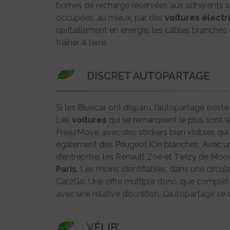
bornes de recharge réservées aux adhérents so
occupées, au mieux, par des
voitures
électr
ravitaillement en énergie, les câbles branchés
traîner à terre.
DISCRET AUTOPARTAGE
Si les Bluecar ont disparu, l’autopartage exist
Les
voitures
qui se remarquent le plus sont l
Free2Move, avec des stickers bien visibles qui
également des Peugeot iOn blanches. Avec un 
d’entreprise, les Renault Zoé et Twizy de Moov
Paris
. Les moins identifiables, dans une circ
Car2Go. Une offre multiple donc, que complèten
avec une relative discrétion. L’autopartage se 
VÉLIB’