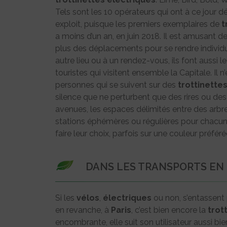
Tels sont les 10 opérateurs qui ont à ce jour dé
exploit, puisque les premiers exemplaires de
t
a moins d’un an, en juin 2018. Il est amusant
plus des déplacements pour se rendre individu
autre lieu ou à un rendez-vous, ils font auss
touristes qui visitent ensemble la Capitale. Il 
personnes qui se suivent sur des
trottinette
silence que ne perturbent que des rires ou de
avenues, les espaces délimités entre des arb
stations éphémères ou régulières pour chacun de
faire leur choix, parfois sur une couleur préf
DANS LES TRANSPORTS E
Si les
vélos
,
électriques
ou non, s’entassent
en revanche, à
Paris
, c’est bien encore la
trot
encombrante, elle suit son utilisateur aussi bi