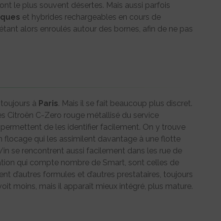
nt le plus souvent désertes. Mais aussi parfois
iques
et hybrides rechargeables en cours de
 étant alors enroulés autour des bornes, afin de ne pas
e toujours à
Paris
. Mais il se fait beaucoup plus discret.
es Citroën C-Zero rouge métallisé du service
 permettent de les identifier facilement. On y trouve
flocage qui les assimilent davantage à une flotte
’in se rencontrent aussi facilement dans les rue de
ulation qui compte nombre de Smart, sont celles de
t d’autres formules et d’autres prestataires, toujours
voit moins, mais il apparaît mieux intégré, plus mature.