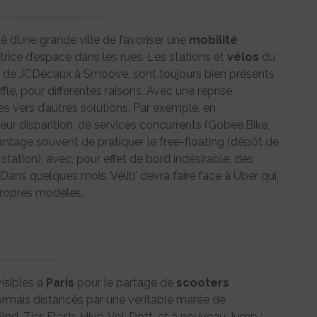
nté d’une grande ville de favoriser une
mobilité
trice d’espace dans les rues. Les stations et
vélos
du
t de JCDecaux à Smoove, sont toujours bien présents
fle, pour différentes raisons. Avec une reprise
nés vers d’autres solutions. Par exemple, en
r disparition, de services concurrents (Gobee.Bike,
avantage souvent de pratiquer le free-floating (dépôt de
 station), avec, pour effet de bord indésirable, des
ans quelques mois, Vélib’ devra faire face à Uber qui,
propres modèles.
visibles à
Paris
pour le partage de
scooters
sormais distancés par une véritable marée de
Wind, Tier, Flash, Hive, Voi, Dott, et à nouveau Jump :