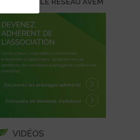
REJOINDRE LE RÉSEAU AVEM
DEVENEZ
ADHÉRENT DE
L'ASSOCIATION
Constructeurs, importateurs, collectivités,
entreprises ou particuliers, rejoignez-nous et
bénéficiez des nombreux avantages accordés à nos
membres.
Découvrez les avantages
adhérents
Formulaire
de demande
d'adhésion
VIDÉOS