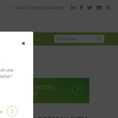
MON COMPTE ADHÉRENT
PLOI
AGENDA
×
oir une
etter !
S'INSCRIRE À NOTRE
NEWSLETTER
ire