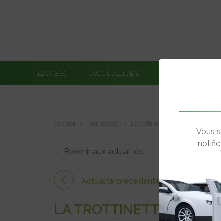
L’AVEM
ACTUALITÉS
ADHÉRENTS
Accueil
Non classé
La trottinette électrique s’imp
Vous s
notifi
← Revenir aux actualités
Actualité précédente
LA TROTTINETTE ÉLECTR