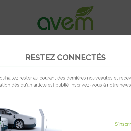
VÉHICULES
RECHARGE
OFFRES D’EM
RESTEZ CONNECTÉS
ose dans une mobilité qui change à Paris
ouhaitez rester au courant des dernières nouveautés et recev
cation dès qu'un article est publié, inscrivez-vous à notre newsl
Actualité suivante
IQUE S’IMPOSE DANS UNE
S'inscr