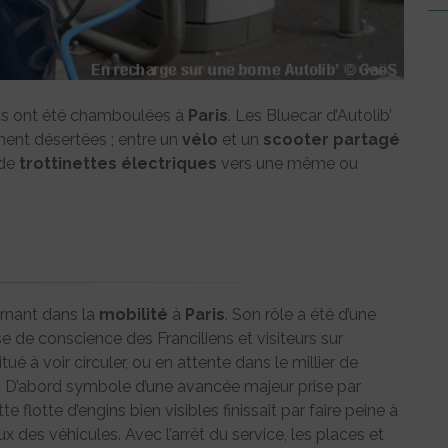
nts ont été chamboulées à
Paris
. Les Bluecar d’Autolib’
ement désertées ; entre un
vélo
et un
scooter
partagé
 de
trottinettes
électriques
vers une même ou
urnant dans la
mobilité
à
Paris
. Son rôle a été d’une
se de conscience des Franciliens et visiteurs sur
ué à voir circuler, ou en attente dans le millier de
s. D’abord symbole d’une avancée majeur prise par
 flotte d’engins bien visibles finissait par faire peine à
x des véhicules. Avec l’arrêt du service, les places et