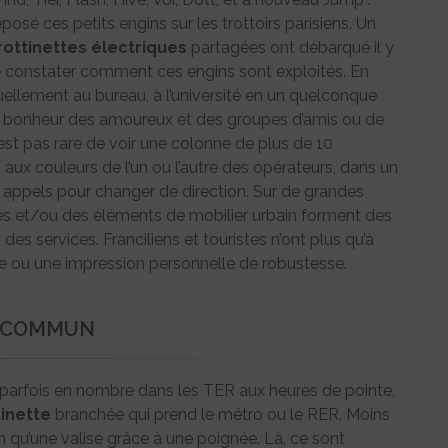
posé ces petits engins sur les trottoirs parisiens. Un
rottinettes
électriques
partagées ont débarqué il y
 de constater comment ces engins sont exploités. En
ellement au bureau, à l’université en un quelconque
i le bonheur des amoureux et des groupes d’amis ou de
n’est pas rare de voir une colonne de plus de 10
s
aux couleurs de l’un ou l’autre des opérateurs, dans un
s appels pour changer de direction. Sur de grandes
res et/ou des éléments de mobilier urbain forment des
s services. Franciliens et touristes n’ont plus qu’à
érée ou une impression personnelle de robustesse.
N COMMUN
 parfois en nombre dans les TER aux heures de pointe,
tinette
branchée qui prend le métro ou le RER. Moins
en qu’une valise grâce à une poignée. Là, ce sont