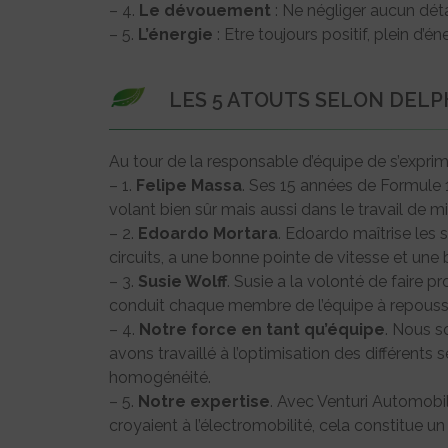
– 4.
Le dévouement
: Ne négliger aucun déta
– 5.
L’énergie
: Etre toujours positif, plein d’én
LES 5 ATOUTS SELON DELP
Au tour de la responsable d’équipe de s’exprim
– 1.
Felipe Massa
. Ses 15 années de Formule 
volant bien sûr mais aussi dans le travail de mi
– 2.
Edoardo Mortara
. Edoardo maîtrise les s
circuits, a une bonne pointe de vitesse et une
– 3.
Susie Wolff
. Susie a la volonté de faire p
conduit chaque membre de l’équipe à repousse
– 4.
Notre force en tant qu’équipe
. Nous s
avons travaillé à l’optimisation des différents 
homogénéité.
– 5.
Notre expertise
. Avec Venturi Automobil
croyaient à l’électromobilité, cela constitue un 