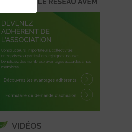
REJOINDRE LE RÉSEAU AVEM
DEVENEZ
ADHÉRENT DE
L'ASSOCIATION
Constructeurs, importateurs, collectivités,
entreprises ou particuliers, rejoignez-nous et
bénéficiez des nombreux avantages accordés à nos
membres.
Découvrez les avantages
adhérents
Formulaire
de demande
d'adhésion
VIDÉOS