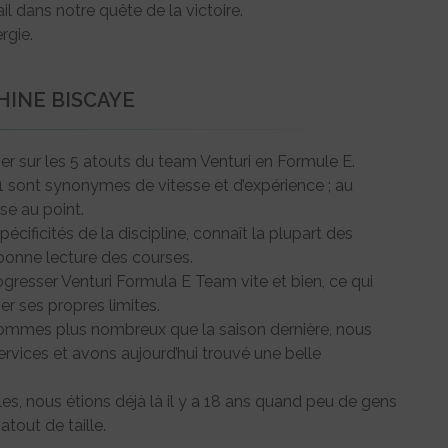
il dans notre quête de la victoire.
ergie.
HINE BISCAYE
er sur les 5 atouts du team Venturi en Formule E.
1 sont synonymes de vitesse et d’expérience ; au
se au point.
pécificités de la discipline, connaît la plupart des
 bonne lecture des courses.
rogresser Venturi Formula E Team vite et bien, ce qui
r ses propres limites.
ommes plus nombreux que la saison dernière, nous
services et avons aujourd’hui trouvé une belle
es, nous étions déjà là il y a 18 ans quand peu de gens
atout de taille.