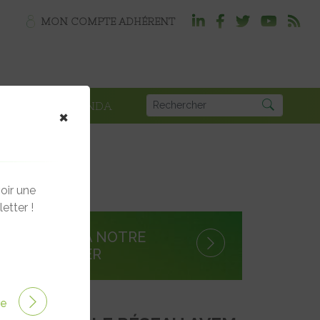
MON COMPTE ADHÉRENT
PLOI
AGENDA
×
oir une
etter !
S'INSCRIRE À NOTRE
NEWSLETTER
ire