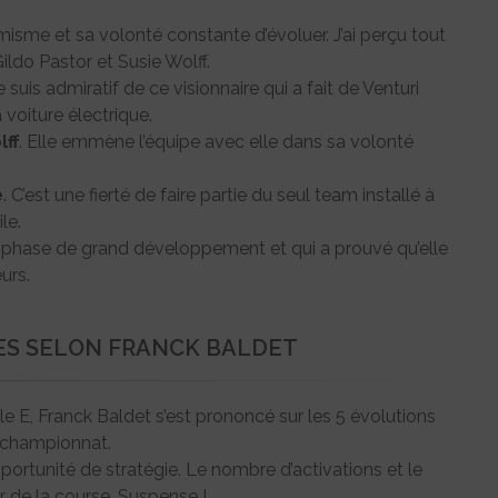
isme et sa volonté constante d’évoluer. J’ai perçu tout
ldo Pastor et Susie Wolff.
Je suis admiratif de ce visionnaire qui a fait de Venturi
voiture électrique.
lff
. Elle emmène l’équipe avec elle dans sa volonté
e
. C’est une fierté de faire partie du seul team installé à
le.
phase de grand développement et qui a prouvé qu’elle
urs.
ES SELON FRANCK BALDET
e E, Franck Baldet s’est prononcé sur les 5 évolutions
 championnat.
ortunité de stratégie. Le nombre d’activations et le
r de la course. Suspense !