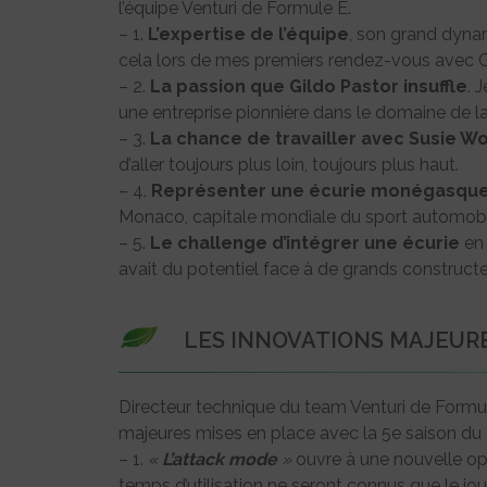
l’équipe Venturi de Formule E.
– 1.
L’expertise de l’équipe
, son grand dynam
cela lors de mes premiers rendez-vous avec Gi
– 2.
La passion que Gildo Pastor insuffle
. 
une entreprise pionnière dans le domaine de la 
– 3.
La chance de travailler avec Susie Wo
d’aller toujours plus loin, toujours plus haut.
– 4.
Représenter une écurie monégasqu
Monaco, capitale mondiale du sport automobi
– 5.
Le challenge d’intégrer une écurie
en 
avait du potentiel face à de grands constructe
LES INNOVATIONS MAJEUR
Directeur technique du team Venturi de Formul
majeures mises en place avec la 5e saison du
– 1.
«
L’attack mode
»
ouvre à une nouvelle opp
temps d’utilisation ne seront connus que le jou