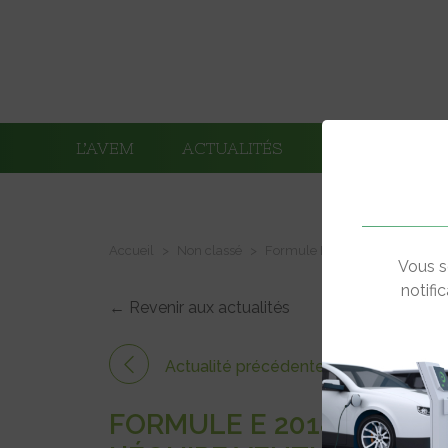
L’AVEM
ACTUALITÉS
ADHÉRENTS
Accueil
Non classé
Formule E 2018-2019. Question
Vous s
notifi
← Revenir aux actualités
Actualité précédente
FORMULE E 2018-2019. 