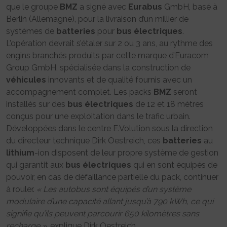
que le groupe
BMZ
a signé avec
Eurabus
GmbH, basé à
Berlin (Allemagne), pour la livraison d’un millier de
systèmes de
batteries
pour
bus
électriques
.
L’opération devrait s’étaler sur 2 ou 3 ans, au rythme des
engins branchés produits par cette marque d’Euracom
Group GmbH, spécialisée dans la construction de
véhicules
innovants et de qualité fournis avec un
accompagnement complet. Les packs
BMZ
seront
installés sur des
bus
électriques
de 12 et 18 mètres
conçus pour une exploitation dans le trafic urbain.
Développées dans le centre E.Volution sous la direction
du directeur technique Dirk Oestreich, ces
batteries
au
lithium
-ion disposent de leur propre système de gestion
qui garantit aux
bus
électriques
qui en sont équipés de
pouvoir, en cas de défaillance partielle du pack, continuer
à rouler.
« Les autobus sont équipés d’un système
modulaire d’une capacité allant jusqu’à 790 kWh, ce qui
signifie qu’ils peuvent parcourir 650 kilomètres sans
recharge »
, explique Dirk Oestreich.