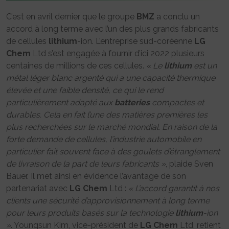
C’est en avril dernier que le groupe
BMZ
a conclu un
accord à long terme avec l’un des plus grands fabricants
de cellules
lithium
-ion. L’entreprise sud-coréenne
LG
Chem
Ltd s’est engagée à fournir d’ici 2022 plusieurs
centaines de millions de ces cellules.
« Le
lithium
est un
métal léger blanc argenté qui a une capacité thermique
élevée et une faible densité, ce qui le rend
particulièrement adapté aux
batteries
compactes et
durables. Cela en fait l’une des matières premières les
plus recherchées sur le marché mondial. En raison de la
forte demande de cellules, l’industrie automobile en
particulier fait souvent face à des goulets d’étranglement
de livraison de la part de leurs fabricants »
, plaide Sven
Bauer. Il met ainsi en évidence l’avantage de son
partenariat avec
LG Chem
Ltd :
« L’accord garantit à nos
clients une sécurité d’approvisionnement à long terme
pour leurs produits basés sur la technologie
lithium
-ion
»
. Youngsun Kim, vice-président de
LG Chem
Ltd, retient