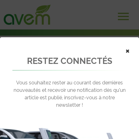
×
RESTEZ CONNECTÉS
Accueil
Non classé
Actualités BMZ Europe-Asie : Bus électriques, LG Chem, salons…
Vous souhaitez rester au courant des dernières
← Revenir aux actualités
nouveautés et recevoir une notification dès qu'un
article est publié, inscrivez-vous à notre
newsletter !
ACTUALITÉS BMZ EUROPE-ASIE :
BUS ÉLECTRIQUES, LG CHEM,