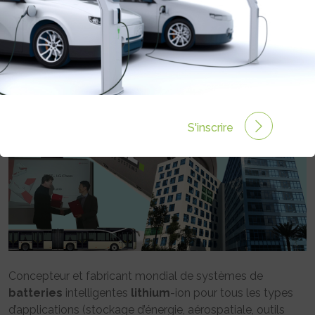
SALONS…
Rédigé par Philippe Schwoerer le 31 Mai 2018 à 00:00
0 commentaires
S'inscrire
Concepteur et fabricant mondial de systèmes de
batteries
intelligentes
lithium
-ion pour tous les types
d’applications (stockage d’énergie, aérospatiale, outils