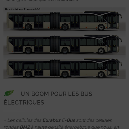
UN BOOM POUR LES BUS
ÉLECTRIQUES
« Les cellules des
Eurabus
E-
Bus
sont des cellules
rondes
BMZ
à haute densité énergétique que nous, en