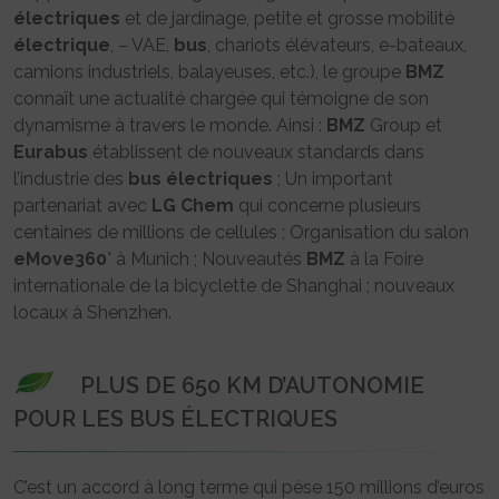
électriques
et de jardinage, petite et grosse mobilité
électrique
, – VAE,
bus
, chariots élévateurs, e-bateaux,
camions industriels, balayeuses, etc.), le groupe
BMZ
connaît une actualité chargée qui témoigne de son
dynamisme à travers le monde. Ainsi :
BMZ
Group et
Eurabus
établissent de nouveaux standards dans
l’industrie des
bus
électriques
; Un important
partenariat avec
LG Chem
qui concerne plusieurs
centaines de millions de cellules ; Organisation du salon
eMove360
° à Munich ; Nouveautés
BMZ
à la Foire
internationale de la bicyclette de Shanghai ; nouveaux
locaux à Shenzhen.
PLUS DE 650 KM D’AUTONOMIE
POUR LES BUS ÉLECTRIQUES
C’est un accord à long terme qui pèse 150 millions d’euros