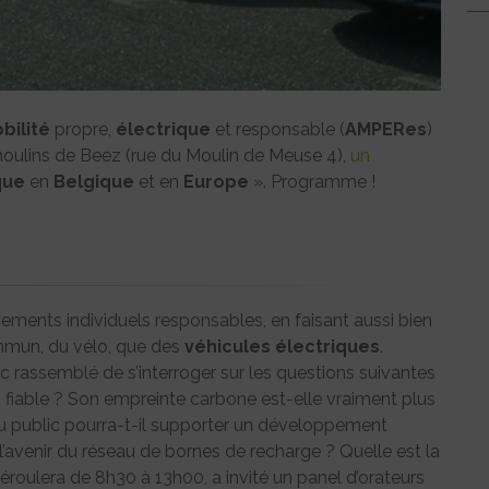
bilité
propre,
électrique
et responsable (
AMPERes
)
moulins de Beez (rue du Moulin de Meuse 4),
un
que
en
Belgique
et en
Europe
». Programme !
ements individuels responsables, en faisant aussi bien
mmun, du vélo, que des
véhicules
électriques
.
c rassemblé de s’interroger sur les questions suivantes
n fiable ? Son empreinte carbone est-elle vraiment plus
au public pourra-t-il supporter un développement
l’avenir du réseau de bornes de recharge ? Quelle est la
déroulera de 8h30 à 13h00, a invité un panel d’orateurs