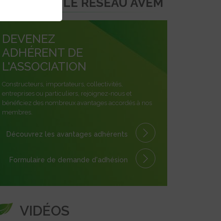
REJOINDRE LE RÉSEAU AVEM
DEVENEZ
ADHÉRENT DE
L'ASSOCIATION
Constructeurs, importateurs, collectivités,
entreprises ou particuliers, rejoignez-nous et
bénéficiez des nombreux avantages accordés à nos
membres.
Découvrez les avantages
adhérents
Formulaire
de demande
d'adhésion
VIDÉOS