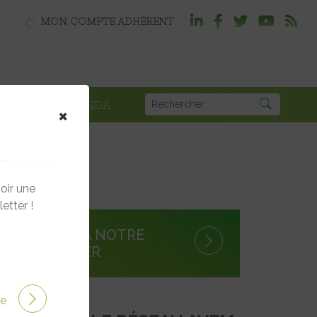
MON COMPTE ADHÉRENT
PLOI
AGENDA
×
oir une
etter !
S'INSCRIRE À NOTRE
NEWSLETTER
ire