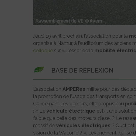
Jeudi 19 avril prochain, l’association pour la
mo
organise à Namur, à l’auditorium des anciens 
colloque
sur « L’essor de la
mobilité
électri
BASE DE RÉFLEXION
L’association
AMPERes
milite pour des déplac
la promotion de l’usage des transports en co
Concernant ces derniers, elle propose au publi
: « Le
véhicule
électrique
est-il une solutio
faible que celle des moteurs diesel ? Le rése
massif de
véhicules
électriques
? Quel est 
vision de la Wallonie ? ». L’événement, qui se 