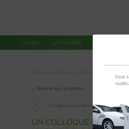
L’AVEM
ACTUALITÉS
ADHÉRENTS
Accueil
Non classé
Un colloque en Belgique sur l’e
Vous s
notifi
← Revenir aux actualités
Actualité précédente
UN COLLOQUE EN BELGIQ