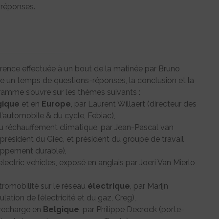
 réponses.
érence effectuée à un bout de la matinée par Bruno
utre un temps de questions-réponses, la conclusion et la
ramme s’ouvre sur les thèmes suivants :
gique
et en
Europe
, par Laurent Willaert (directeur des
l’automobile & du cycle, Febiac),
u réchauffement climatique, par Jean-Pascal van
-président du Giec, et président du groupe de travail
loppement durable),
electric vehicles, exposé en anglais par Joeri Van Mierlo
romobilité sur le réseau
électrique
, par Marijn
tion de l’électricité et du gaz, Creg),
recharge en
Belgique
, par Philippe Decrock (porte-