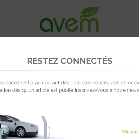
VÉHICULES
RECHARGE
OFFRES D’EM
RESTEZ CONNECTÉS
ssor de la mobilité électrique
ouhaitez rester au courant des dernières nouveautés et recev
cation dès qu'un article est publié, inscrivez-vous à notre newsl
Actualité suivante
UE SUR L’ESSOR DE LA
S'inscr