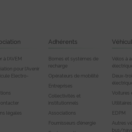
ociation
Adhérents
Véhicu
r à l’AVEM
Bornes et systèmes de
Vélos à a
recharge
électriqu
iation pour l’Avenir
icule Electro-
Opérateurs de mobilité
Deux-tro
électriqu
Entreprises
tions
Voitures 
Collectivités et
ontacter
institutionnels
Utilitaires
ns légales
Associations
EDPM
Fournisseurs d’énergie
Autres vé
bus/nave