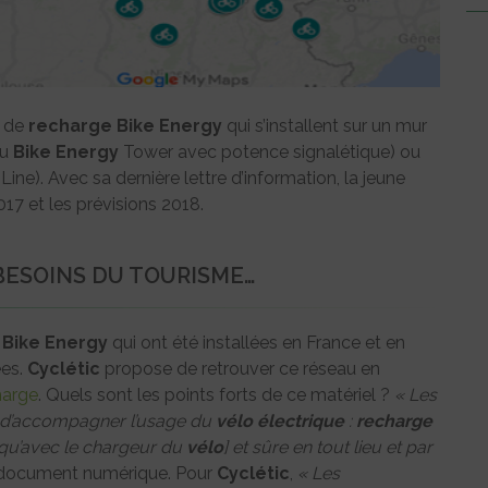
de
recharge
Bike Energy
qui s’installent sur un mur
ou
Bike Energy
Tower avec potence signalétique) ou
Line). Avec sa dernière lettre d’information, la jeune
017 et les prévisions 2018.
BESOINS DU TOURISME…
Bike Energy
qui ont été installées en France et en
ées.
Cyclétic
propose de retrouver ce réseau en
harge
. Quels sont les points forts de ce matériel ?
« Les
d’accompagner l’usage du
vélo
électrique
:
recharge
te qu’avec le chargeur du
vélo
] et sûre en tout lieu et par
on document numérique. Pour
Cyclétic
,
« Les