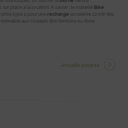
tés touristiques. En Savoie, la
borne
servira
sur place à la location. A savoir : le matériel
Bike
e prise type 2 pour une
recharge
accélérée 22 kW des
rsonnalisé aux couleurs d’un territoire ou d’une
Actualité suivante