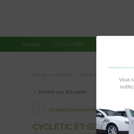
L’AVEM
ACTUALITÉS
ADHÉRENTS
Accueil
Non classé
Cyclétic et ses bornes de recha
Vous s
notifi
← Revenir aux actualités
Actualité précédente
CYCLÉTIC ET SES BORN