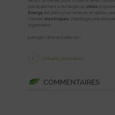
temps de (re)découvrir la ville riche en curiosi
principalement à recharger les
vélos
proposés 
Energy
est prévu pour recevoir, en option, un
voitures
électriques
. L’habillage peut être pe
organisation.
partager cette actualité sur :
Actualité précédente
COMMENTAIRES