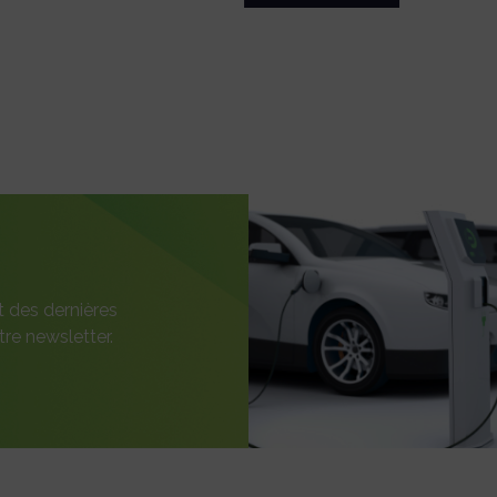
t des dernières
re newsletter.