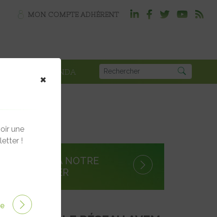
MON COMPTE ADHÉRENT
PLOI
AGENDA
×
oir une
etter !
S'INSCRIRE À NOTRE
NEWSLETTER
ire