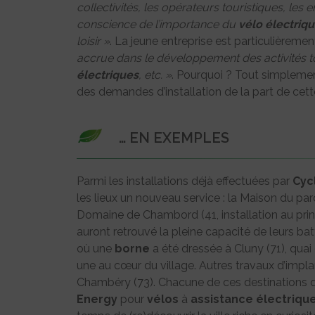
collectivités, les opérateurs touristiques, le
conscience de l’importance du
vélo
électriq
loisir »
. La jeune entreprise est particulièreme
accrue dans le développement des activités tou
électriques
, etc. »
. Pourquoi ? Tout simplemen
des demandes d’installation de la part de cette 
… EN EXEMPLES
Parmi les installations déjà effectuées par
Cyc
les lieux un nouveau service : la Maison du par
Domaine de Chambord (41, installation au prin
auront retrouvé la pleine capacité de leurs bat
où une
borne
a été dressée à Cluny (71), quai 
une au cœur du village. Autres travaux d’impl
Chambéry (73). Chacune de ces destinations 
Energy
pour
vélos
à
assistance
électriqu