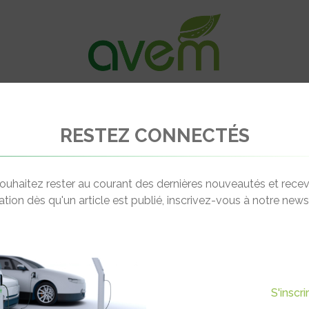
VÉHICULES
RECHARGE
OFFRES D’EM
RESTEZ CONNECTÉS
rge pour vélos à assistance électrique
ouhaitez rester au courant des dernières nouveautés et recev
cation dès qu'un article est publié, inscrivez-vous à notre newsl
Actualité suivante
ES DE RECHARGE POUR VÉLOS
S'inscr