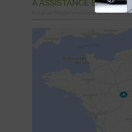
À ASSISTANCE ÉLECTRI
Rédigé par Philippe Schwoerer le 16 Mar 2018 à 00