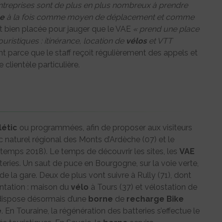
s entreprises sont de plus en plus nombreux à prendre
ue
à la fois comme moyen de déplacement et comme
nt bien placée pour jauger que le VAE
« prend une place
ristiques : itinérance, location de
vélos
et VTT
t parce que le staff reçoit régulièrement des appels et
clientèle particulière.
létic
ou programmées, afin de proposer aux visiteurs
c naturel régional des Monts d’Ardèche (07) et le
temps 2018). Le temps de découvrir les sites, les
VAE
teries. Un saut de puce en Bourgogne, sur la voie verte,
de la gare. Deux de plus vont suivre à Rully (71), dont
antation : maison du
vélo
à Tours (37) et vélostation de
dispose désormais d’une
borne
de
recharge
Bike
e
. En Touraine, la régénération des batteries s’effectue le