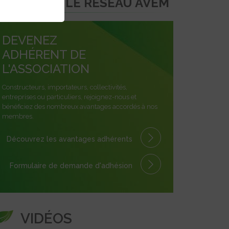
REJOINDRE LE RÉSEAU AVEM
DEVENEZ
ADHÉRENT DE
L'ASSOCIATION
Constructeurs, importateurs, collectivités,
entreprises ou particuliers, rejoignez-nous et
bénéficiez des nombreux avantages accordés à nos
membres.
Découvrez les avantages
adhérents
Formulaire
de demande
d'adhésion
VIDÉOS